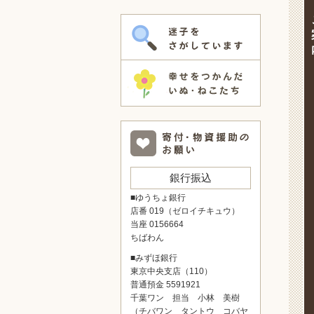
銀行振込
■ゆうちょ銀行
店番 019（ゼロイチキュウ）
当座 0156664
ちばわん
■みずほ銀行
東京中央支店（110）
普通預金 5591921
千葉ワン 担当 小林 美樹
（チバワン タントウ コバヤ