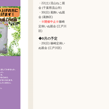
22(土) 流山ねこ親
会 (千葉県流山市)
30(日) 葛飾いぬ親
会 (葛飾区)
※開催中止※
篠崎
定例いぬ親会 (江戸川
区)
9月の予定
20(日) 篠崎定例い
ぬ親会 (江戸川区)