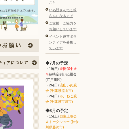
こと
いぬ親さんねこ親
さんになるまで
ご支援・ご協力を
お願いしています
イベント運営ボラ
ンティアを募集し
ています
7月の予定
19(日)
※開催中止
※
篠崎定例いぬ親会
(江戸川区)
26(日)
流山いぬ親
会 (千葉県流山市)
26(日)
市川ねこ親
会 (千葉県市川市)
8月の予定
15(土)
自主上映会
＆トークショー (神奈
川県藤沢市)