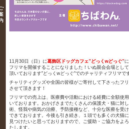
ご
案
内
11月30日（日）に
葛飾区ドッグカフェ”どっくwどっぐ”
に
フリマを開催することになりました！いぬ親会会場として
頂いております”どっくwどっぐ”でのチャリティフリマで
チャリティグッズや全国の皆様がご寄付して下さったフリ
させて頂きます！
フリマでの売上は、医療費や活動における経費に全額使用
いております。おかげさまでたくさんの保護犬・猫に対し
術、怪我や病気の治療、予防接種など、十分な医療を受け
できております。今後も引き続き、１頭でも多くの犬猫に
見つけたいと思っておりますので、ご援助・ご協力をよろ
たします。