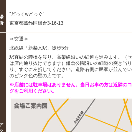
”どっくwどっぐ”
場
所
東京都葛飾区鎌倉3-16-13
≪交通≫
北総線「新柴又駅」徒歩5分
駅直結の陸橋を渡り、高架線沿いの細道を進みます。（セ
は店内通り抜けできます）鎌倉公園沿いの細道の突き当り
り、すぐに左折してください。道路右側に民家が並んでい
のピンク色の壁の店です。
※店舗には駐車場はありません。
当日お車の方は近隣のコ
グをご利用ください。
ア
ク