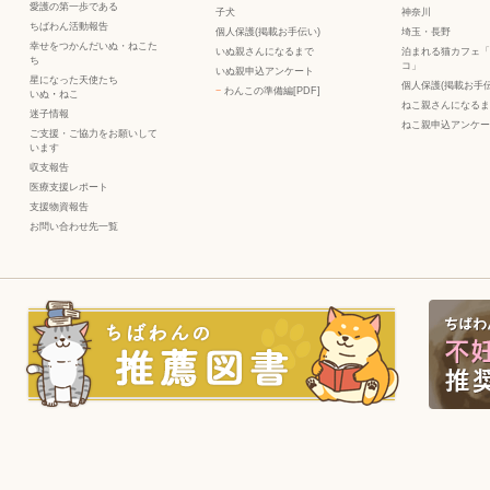
愛護の第一歩である
子犬
神奈川
ちばわん活動報告
個人保護(掲載お手伝い)
埼玉・長野
幸せをつかんだいぬ・ねこた
いぬ親さんになるまで
泊まれる猫カフェ「
ち
コ」
いぬ親申込アンケート
星になった天使たち
個人保護(掲載お手伝
−
わんこの準備編[PDF]
いぬ
・
ねこ
ねこ親さんになるま
迷子情報
ねこ親申込アンケー
ご支援・ご協力をお願いして
います
収支報告
医療支援レポート
支援物資報告
お問い合わせ先一覧