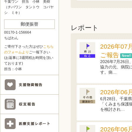
千葉ワン 担当 小林 美樹
（チバワン タントウ コバヤ
シ ミキ）
郵便振替
レポート
00170-1-156664
ちばわん
2026年0
ご寄付下さった方はぜひ
こちら
のフォームより
ご一報下さい
ご報告
New!!
(お返事に3週間程お時間を頂い
2026年7月2
ております)
協力の元、病院
担当：小林
す。病…
2026年0
6月28日、千葉
「くみまち保護
を検討され…
2026年0