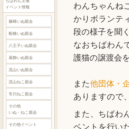
ちばわん主催
わんちゃんね
イベント情報
かりボランテ
篠崎いぬ親会
段の様子を聞
船橋いぬ親会
なおちばわん
八王子いぬ親会
護猫の譲渡会
葛飾いぬ親会
流山いぬ親会
また
他団体・
流山ねこ親会
市川ねこ親会
ありますので
その他
また、ちばわ
いぬ・ねこ親会
その他イベント
ベントを行い