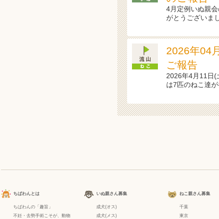
4月定例いぬ親会
がとうございまし
2026年0
ご報告
2026年4月11
は7匹のねこ達
ちばわんとは
いぬ親さん募集
ねこ親さん募集
ちばわんの「趣旨」
成犬(オス)
千葉
不妊・去勢手術こそが、動物
成犬(メス)
東京