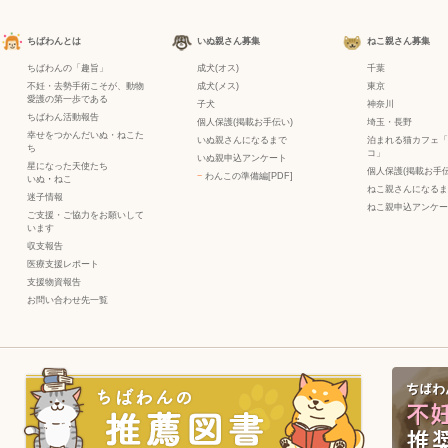
ちばわんとは
いぬ親さん募集
ねこ親さん募集
ちばわんの「趣旨」
成犬(オス)
千葉
不妊・去勢手術こそが、動物
成犬(メス)
東京
愛護の第一歩である
子犬
神奈川
ちばわん活動報告
個人保護(掲載お手伝い)
埼玉・長野
幸せをつかんだいぬ・ねこた
いぬ親さんになるまで
泊まれる猫カフェ「
ち
コ」
いぬ親申込アンケート
星になった天使たち
個人保護(掲載お手伝
−
わんこの準備編[PDF]
いぬ
・
ねこ
ねこ親さんになるま
迷子情報
ねこ親申込アンケー
ご支援・ご協力をお願いして
います
収支報告
医療支援レポート
支援物資報告
お問い合わせ先一覧