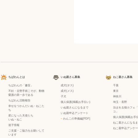
ちばわんとは
いぬ親さん募集
ねこ親さん募集
ちばわんの「趣旨」
成犬(オス)
千葉
不妊・去勢手術こそが、動物
成犬(メス)
東京
愛護の第一歩である
子犬
神奈川
ちばわん活動報告
個人保護(掲載お手伝い)
埼玉・長野
幸せをつかんだいぬ・ねこた
いぬ親さんになるまで
泊まれる猫カフェ「
ち
コ」
いぬ親申込アンケート
星になった天使たち
個人保護(掲載お手伝
−
わんこの準備編[PDF]
いぬ
・
ねこ
ねこ親さんになるま
迷子情報
ねこ親申込アンケー
ご支援・ご協力をお願いして
います