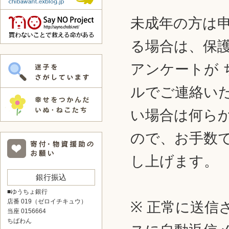
未成年の方は
る場合は、保
アンケートが
ルでご連絡い
い場合は何ら
ので、お手数
し上げます。
銀行振込
■ゆうちょ銀行
店番 019（ゼロイチキュウ）
※ 正常に送
当座 0156664
ちばわん