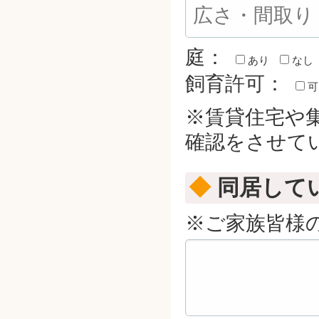
庭：
あり
なし
飼育許可：
可
※賃貸住宅や
確認をさせて
◆
同居して
※ご家族皆様