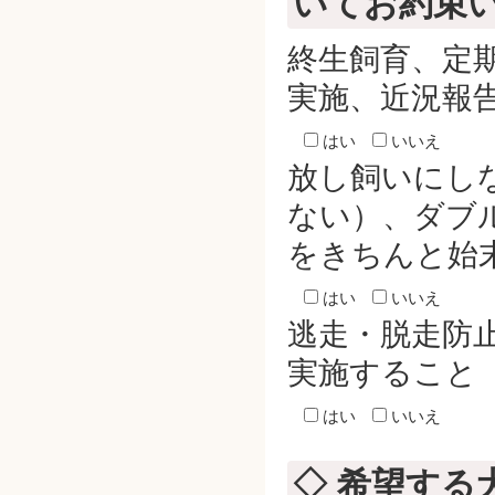
いてお約束
終生飼育、定
実施、近況報
はい
いいえ
放し飼いにし
ない）、ダブ
をきちんと始
はい
いいえ
逃走・脱走防
実施すること
はい
いいえ
◇ 希望する