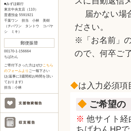
スに自動返信
■みずほ銀行
東京中央支店（110）
届かない場合
普通預金 5591921
千葉ワン 担当 小林 美樹
ださい。
（チバワン タントウ コバヤ
シ ミキ）
※「お名前」
郵便振替
ので、何卒ご
00170-1-156664
ちばわん
ご寄付下さった方はぜひ
こちら
のフォームより
ご一報下さい
(お返事に3週間程お時間を頂い
ております)
◆
は入力必須項
担当：小林
◆
ご希望の
※
他サイト経
ちばわんHP