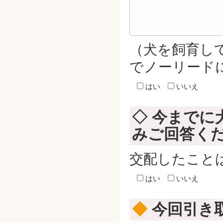
（犬を飼育し
でノーリード
はい
いいえ
◇ 今までに
みご回答く
交配したこと
はい
いいえ
◆
今回引き