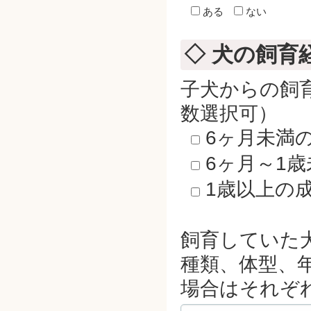
ある
ない
◇ 犬の飼育
子犬からの飼
数選択可）
6ヶ月未満
6ヶ月～1
1歳以上の
飼育していた
種類、体型、
場合はそれぞ