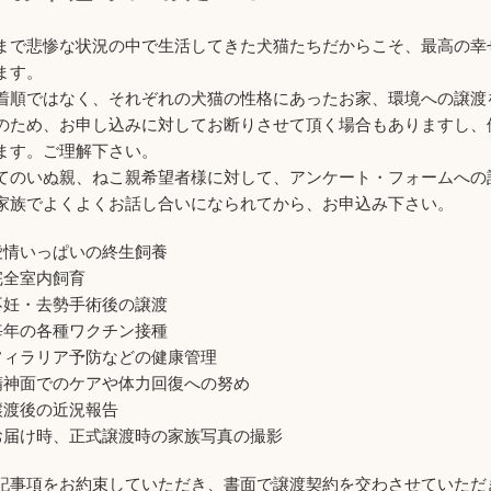
まで悲惨な状況の中で生活してきた犬猫たちだからこそ、最高の幸
ます。
着順ではなく、それぞれの犬猫の性格にあったお家、環境への譲渡
のため、お申し込みに対してお断りさせて頂く場合もありますし、
ます。ご理解下さい。
てのいぬ親、ねこ親希望者様に対して、アンケート・フォームへの
家族でよくよくお話し合いになられてから、お申込み下さい。
愛情いっぱいの終生飼養
完全室内飼育
不妊・去勢手術後の譲渡
毎年の各種ワクチン接種
フィラリア予防などの健康管理
精神面でのケアや体力回復への努め
譲渡後の近況報告
お届け時、正式譲渡時の家族写真の撮影
記事項をお約束していただき、書面で譲渡契約を交わさせていただ