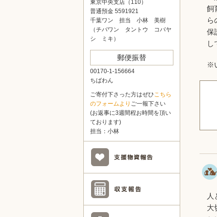
東京中央支店（110）
飼
普通預金 5591921
ら
千葉ワン 担当 小林 美樹
（チバワン タントウ コバヤ
保
シ ミキ）
し
郵便振替
※
00170-1-156664
ちばわん
ご寄付下さった方はぜひ
こちら
のフォームより
ご一報下さい
(お返事に3週間程お時間を頂い
ております)
担当：小林
人
大