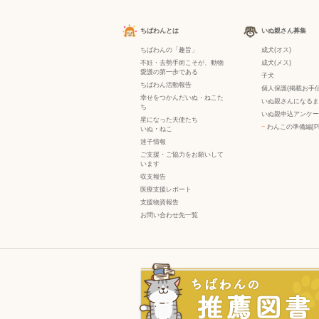
ちばわんとは
いぬ親さん募集
ちばわんの「趣旨」
成犬(オス)
不妊・去勢手術こそが、動物
成犬(メス)
愛護の第一歩である
子犬
ちばわん活動報告
個人保護(掲載お手伝
幸せをつかんだいぬ・ねこた
いぬ親さんになるま
ち
いぬ親申込アンケー
星になった天使たち
−
わんこの準備編[P
いぬ
・
ねこ
迷子情報
ご支援・ご協力をお願いして
います
収支報告
医療支援レポート
支援物資報告
お問い合わせ先一覧