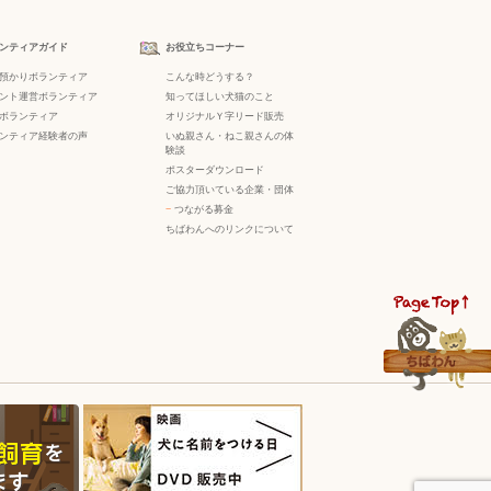
ンティアガイド
お役立ちコーナー
預かりボランティア
こんな時どうする？
ント運営ボランティア
知ってほしい犬猫のこと
ボランティア
オリジナルＹ字リード販売
ンティア経験者の声
いぬ親さん・ねこ親さんの体
験談
ポスターダウンロード
ご協力頂いている企業・団体
−
つながる募金
ちばわんへのリンクについて