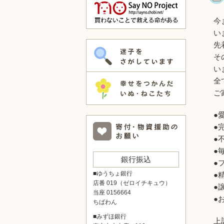
今
い
先
そ
い
全
ご
●
●
●
●
銀行振込
●
■ゆうちょ銀行
●
店番 019（ゼロイチキュウ）
●
当座 0156664
●
ちばわん
■みずほ銀行
上