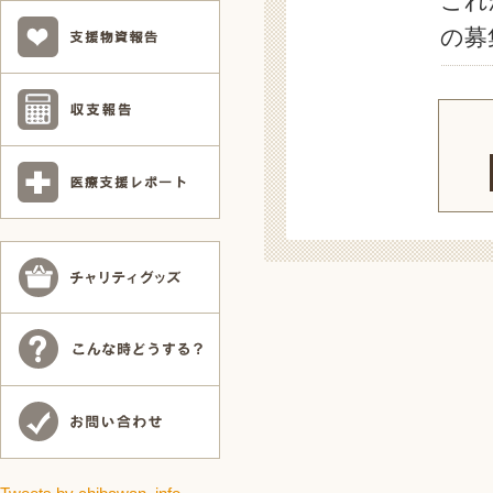
これ
の募