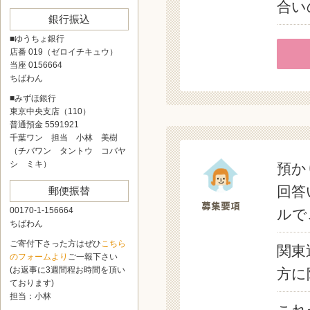
合い
銀行振込
■ゆうちょ銀行
店番 019（ゼロイチキュウ）
当座 0156664
ちばわん
■みずほ銀行
東京中央支店（110）
普通預金 5591921
千葉ワン 担当 小林 美樹
（チバワン タントウ コバヤ
シ ミキ）
預か
回答
郵便振替
00170-1-156664
ルで
ちばわん
ご寄付下さった方はぜひ
こちら
関東
のフォームより
ご一報下さい
(お返事に3週間程お時間を頂い
方に
ております)
担当：小林