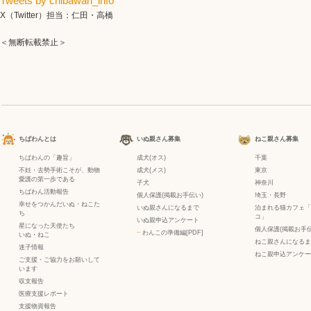
Tweets by chibawan_info
X（Twitter）担当：仁田・高橋
＜無断転載禁止＞
ちばわんとは
いぬ親さん募集
ねこ親さん募集
ちばわんの「趣旨」
成犬(オス)
千葉
不妊・去勢手術こそが、動物
成犬(メス)
東京
愛護の第一歩である
子犬
神奈川
ちばわん活動報告
個人保護(掲載お手伝い)
埼玉・長野
幸せをつかんだいぬ・ねこた
いぬ親さんになるまで
泊まれる猫カフェ「
ち
コ」
いぬ親申込アンケート
星になった天使たち
個人保護(掲載お手伝
−
わんこの準備編[PDF]
いぬ
・
ねこ
ねこ親さんになるま
迷子情報
ねこ親申込アンケー
ご支援・ご協力をお願いして
います
収支報告
医療支援レポート
支援物資報告