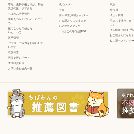
不妊・去勢手術こそが、動物
成犬(メス)
東京
愛護の第一歩である
子犬
神奈川
ちばわん活動報告
個人保護(掲載お手伝い)
埼玉・長野
幸せをつかんだいぬ・ねこた
いぬ親さんになるまで
泊まれる猫カフェ「
ち
コ」
いぬ親申込アンケート
星になった天使たち
個人保護(掲載お手伝
−
わんこの準備編[PDF]
いぬ
・
ねこ
ねこ親さんになるま
迷子情報
ねこ親申込アンケー
ご支援・ご協力をお願いして
います
収支報告
医療支援レポート
支援物資報告
お問い合わせ先一覧