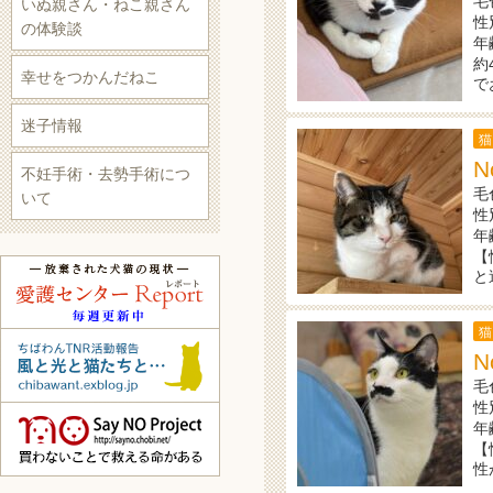
毛
いぬ親さん・ねこ親さん
性
の体験談
年
約
幸せをつかんだねこ
で
迷子情報
猫
N
不妊手術・去勢手術につ
毛
いて
性
年
【
と
猫
N
毛
性
年
【
性