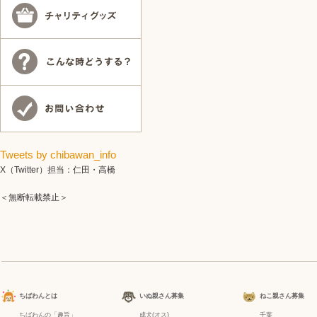
Tweets by chibawan_info
X（Twitter）担当：仁田・高橋
＜無断転載禁止＞
ちばわんとは
いぬ親さん募集
ねこ親さん募集
ちばわんの「趣旨」
成犬(オス)
千葉