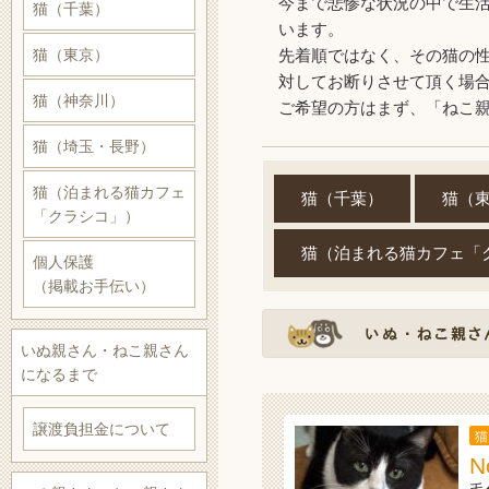
今まで悲惨な状況の中で生
猫（千葉）
います。
猫（東京）
先着順ではなく、その猫の
対してお断りさせて頂く場
猫（神奈川）
ご希望の方はまず、「ねこ
猫（埼玉・長野）
猫（泊まれる猫カフェ
猫（千葉）
猫（
「クラシコ」）
猫（泊まれる猫カフェ「
個人保護
（掲載お手伝い）
いぬ親さん・ねこ親さん
になるまで
譲渡負担金について
猫
N