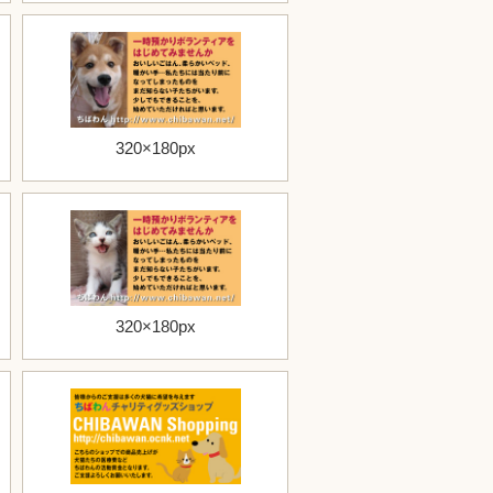
320×180px
320×180px