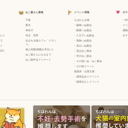
ねこ親さん募集
イベント情報
ボラ
千葉
ちばわん主催
一時
東京
−
篠崎いぬ親会
イベ
神奈川
−
船橋いぬ親会
運搬
い)
埼玉・長野
−
八王子いぬ親会
ボラ
で
泊まれる猫カフェ「クラシ
−
葛飾いぬ親会
コ」
ト
−
流山いぬ親会
個人保護(掲載お手伝い)
DF]
−
流山ねこ親会
ねこ親さんになるまで
−
市川ねこ親会
ねこ親申込アンケート
−
その他いぬ・ねこ親会
−
その他イベント
他団体・企業主催
−
譲渡会ありイベント
−
譲渡会なしイベント