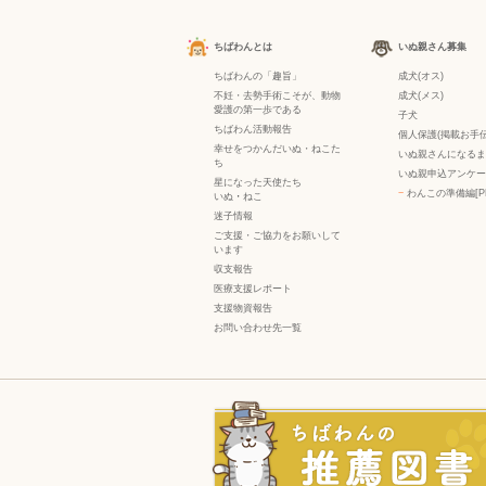
ちばわんとは
いぬ親さん募集
ちばわんの「趣旨」
成犬(オス)
不妊・去勢手術こそが、動物
成犬(メス)
愛護の第一歩である
子犬
ちばわん活動報告
個人保護(掲載お手伝
幸せをつかんだいぬ・ねこた
いぬ親さんになるま
ち
いぬ親申込アンケー
星になった天使たち
−
わんこの準備編[P
いぬ
・
ねこ
迷子情報
ご支援・ご協力をお願いして
います
収支報告
医療支援レポート
支援物資報告
お問い合わせ先一覧