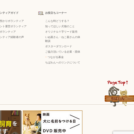
ンティアガイド
お役立ちコーナー
預かりボランティア
こんな時どうする？
ント運営ボランティア
知ってほしい犬猫のこと
ボランティア
オリジナルＹ字リード販売
ンティア経験者の声
いぬ親さん・ねこ親さんの体
験談
ポスターダウンロード
ご協力頂いている企業・団体
−
つながる募金
ちばわんへのリンクについて