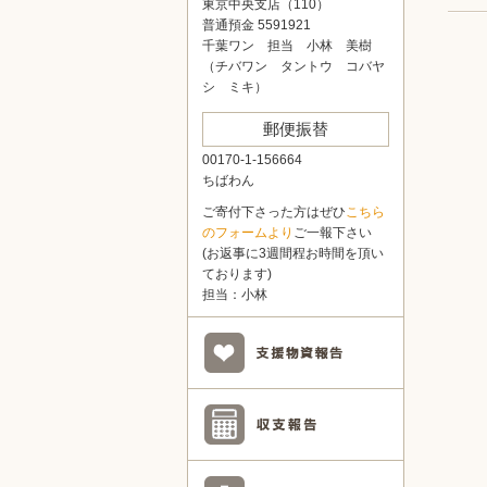
東京中央支店（110）
普通預金 5591921
千葉ワン 担当 小林 美樹
（チバワン タントウ コバヤ
シ ミキ）
郵便振替
00170-1-156664
ちばわん
ご寄付下さった方はぜひ
こちら
のフォームより
ご一報下さい
(お返事に3週間程お時間を頂い
ております)
担当：小林