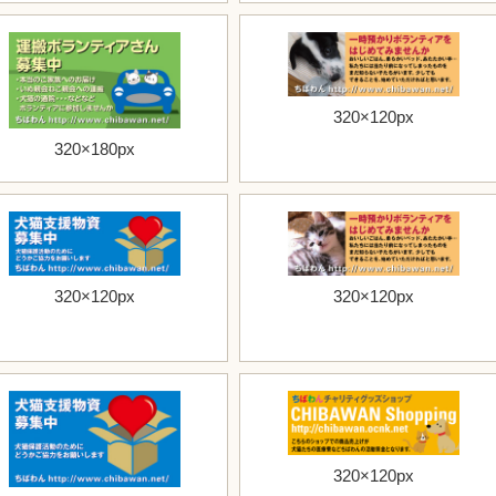
320×120px
320×180px
320×120px
320×120px
320×120px