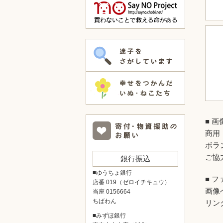
■ 
商用
ボラ
ご協
銀行振込
■ゆうちょ銀行
■ 
店番 019（ゼロイチキュウ）
画像
当座 0156664
ちばわん
リン
■みずほ銀行