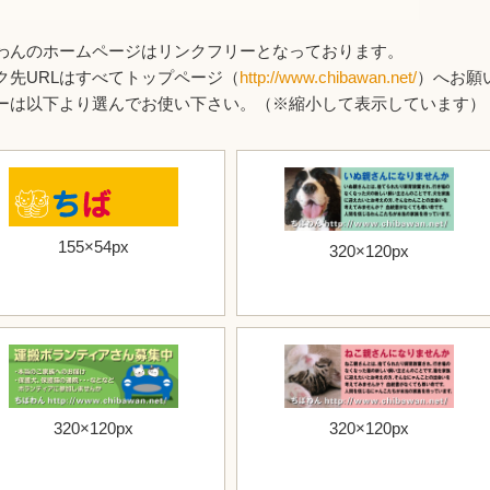
わんのホームページはリンクフリーとなっております。
ク先URLはすべてトップページ（
http://www.chibawan.net/
）へお願
ーは以下より選んでお使い下さい。（※縮小して表示しています）
155×54px
320×120px
320×120px
320×120px