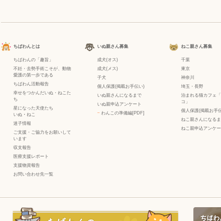
ちばわんとは
いぬ親さん募集
ねこ親さん募集
ちばわんの「趣旨」
成犬(オス)
千葉
不妊・去勢手術こそが、動物
成犬(メス)
東京
愛護の第一歩である
子犬
神奈川
ちばわん活動報告
個人保護(掲載お手伝い)
埼玉・長野
幸せをつかんだいぬ・ねこた
いぬ親さんになるまで
泊まれる猫カフェ「
ち
コ」
いぬ親申込アンケート
星になった天使たち
個人保護(掲載お手伝
−
わんこの準備編[PDF]
いぬ
・
ねこ
ねこ親さんになるま
迷子情報
ねこ親申込アンケー
ご支援・ご協力をお願いして
います
収支報告
医療支援レポート
支援物資報告
お問い合わせ先一覧