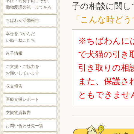
不妊・去勢手術こそが、
子の相談に関し
動物愛護の第一歩である
「こんな時どう
ちばわん活動報告
幸せをつかんだ
※ちばわんに
いぬ・ねこたち
で犬猫の引き
迷子情報
引き取りの相
ご支援・ご協力を
お願いしています
また、保護さ
収支報告
ともできませ
医療支援レポート
支援物資報告
お問い合わせ先一覧