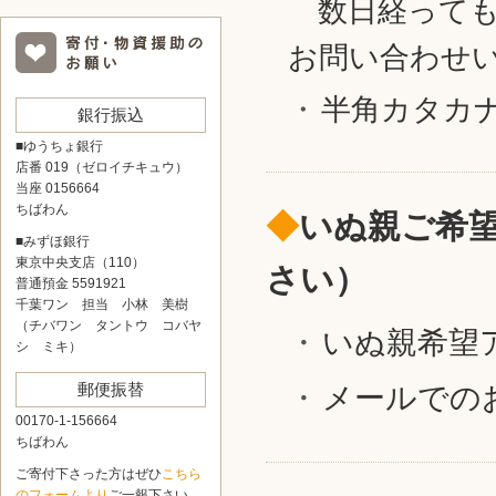
数日経っても返
お問い合わせ
半角カタカ
銀行振込
■ゆうちょ銀行
店番 019（ゼロイチキュウ）
当座 0156664
ちばわん
◆
いぬ親ご希
■みずほ銀行
東京中央支店（110）
さい）
普通預金 5591921
千葉ワン 担当 小林 美樹
（チバワン タントウ コバヤ
いぬ親希望
シ ミキ）
郵便振替
メールでの
00170-1-156664
ちばわん
ご寄付下さった方はぜひ
こちら
のフォームより
ご一報下さい