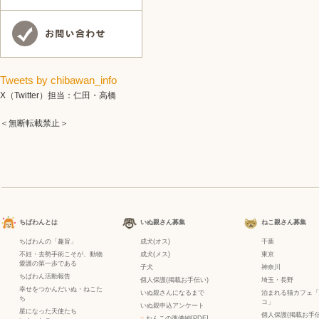
Tweets by chibawan_info
X（Twitter）担当：仁田・高橋
＜無断転載禁止＞
ちばわんとは
いぬ親さん募集
ねこ親さん募集
ちばわんの「趣旨」
成犬(オス)
千葉
不妊・去勢手術こそが、動物
成犬(メス)
東京
愛護の第一歩である
子犬
神奈川
ちばわん活動報告
個人保護(掲載お手伝い)
埼玉・長野
幸せをつかんだいぬ・ねこた
いぬ親さんになるまで
泊まれる猫カフェ「
ち
コ」
いぬ親申込アンケート
星になった天使たち
個人保護(掲載お手伝
−
わんこの準備編[PDF]