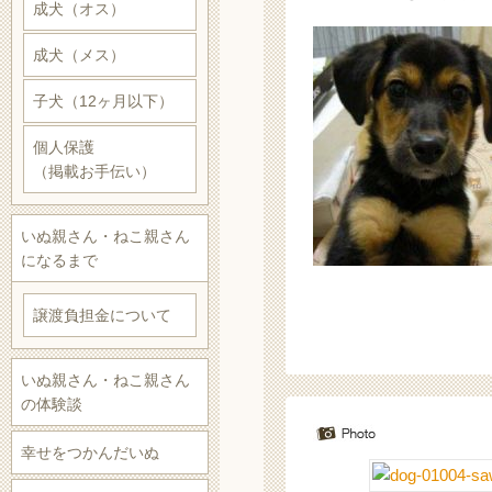
成犬（オス）
成犬（メス）
子犬（12ヶ月以下）
個人保護
（掲載お手伝い）
いぬ親さん・ねこ親さん
になるまで
譲渡負担金について
いぬ親さん・ねこ親さん
の体験談
幸せをつかんだいぬ