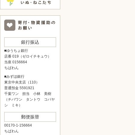
銀行振込
■ゆうちょ銀行
店番 019（ゼロイチキュウ）
当座 0156664
ちばわん
■みずほ銀行
東京中央支店（110）
普通預金 5591921
千葉ワン 担当 小林 美樹
（チバワン タントウ コバヤ
シ ミキ）
郵便振替
00170-1-156664
ちばわん