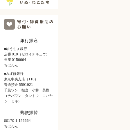
銀行振込
■ゆうちょ銀行
店番 019（ゼロイチキュウ）
当座 0156664
ちばわん
■みずほ銀行
東京中央支店（110）
普通預金 5591921
千葉ワン 担当 小林 美樹
（チバワン タントウ コバヤ
シ ミキ）
郵便振替
00170-1-156664
ちばわん