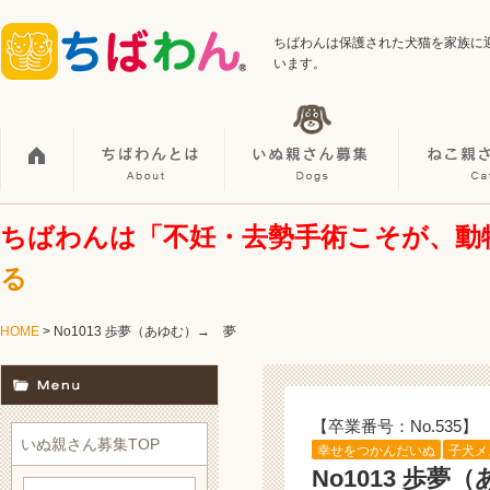
ちばわんは保護された犬猫を家族に
います。
ちばわんは「不妊・去勢手術こそが、動
る
HOME
> No1013 歩夢（あゆむ）→ 夢
【卒業番号：No.535】
いぬ親さん募集TOP
幸せをつかんだいぬ
子犬メ
No1013 歩夢