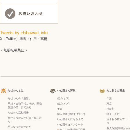
Tweets by chibawan_info
X（Twitter）担当：仁田・高橋
＜無断転載禁止＞
ちばわんとは
いぬ親さん募集
ねこ親さん募集
ちばわんの「趣旨」
成犬(オス)
千葉
不妊・去勢手術こそが、動物
成犬(メス)
東京
愛護の第一歩である
子犬
神奈川
ちばわん活動報告
個人保護(掲載お手伝い)
埼玉・長野
幸せをつかんだいぬ・ねこた
いぬ親さんになるまで
泊まれる猫カフェ「
ち
コ」
いぬ親申込アンケート
星になった天使たち
個人保護(掲載お手伝
−
わんこの準備編[PDF]