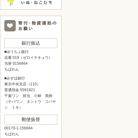
銀行振込
■ゆうちょ銀行
店番 019（ゼロイチキュウ）
当座 0156664
ちばわん
■みずほ銀行
東京中央支店（110）
普通預金 5591921
千葉ワン 担当 小林 美樹
（チバワン タントウ コバヤ
シ ミキ）
郵便振替
00170-1-156664
ちばわん