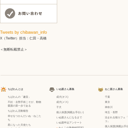
Tweets by chibawan_info
X（Twitter）担当：仁田・高橋
＜無断転載禁止＞
ちばわんとは
いぬ親さん募集
ねこ親さん募集
ちばわんの「趣旨」
成犬(オス)
千葉
不妊・去勢手術こそが、動物
成犬(メス)
東京
愛護の第一歩である
子犬
神奈川
ちばわん活動報告
個人保護(掲載お手伝い)
埼玉・長野
幸せをつかんだいぬ・ねこた
いぬ親さんになるまで
泊まれる猫カフェ「
ち
コ」
いぬ親申込アンケート
星になった天使たち
個人保護(掲載お手伝
−
わんこの準備編[PDF]