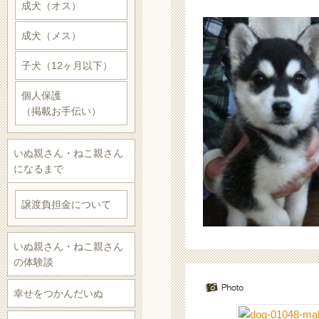
成犬（オス）
成犬（メス）
子犬（12ヶ月以下）
個人保護
（掲載お手伝い）
いぬ親さん・ねこ親さん
になるまで
譲渡負担金について
いぬ親さん・ねこ親さん
の体験談
幸せをつかんだいぬ