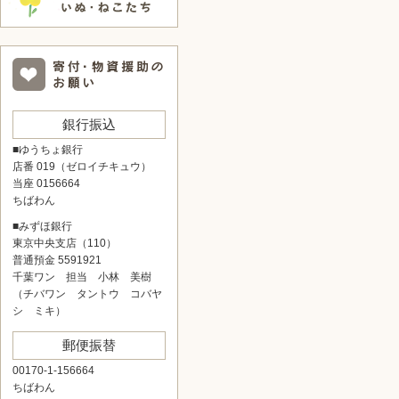
銀行振込
■ゆうちょ銀行
店番 019（ゼロイチキュウ）
当座 0156664
ちばわん
■みずほ銀行
東京中央支店（110）
普通預金 5591921
千葉ワン 担当 小林 美樹
（チバワン タントウ コバヤ
シ ミキ）
郵便振替
00170-1-156664
ちばわん