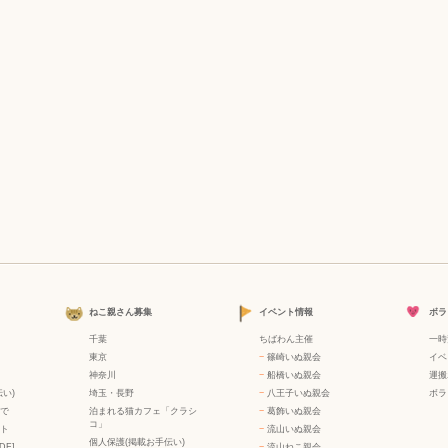
ねこ親さん募集
イベント情報
ボラ
千葉
ちばわん主催
一時
東京
−
篠崎いぬ親会
イベ
神奈川
−
船橋いぬ親会
運搬
い)
埼玉・長野
−
八王子いぬ親会
ボラ
で
泊まれる猫カフェ「クラシ
−
葛飾いぬ親会
コ」
ト
−
流山いぬ親会
個人保護(掲載お手伝い)
DF]
−
流山ねこ親会