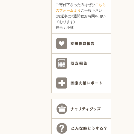
ご寄付下さった方はぜひ
こちら
のフォームより
ご一報下さい
(お返事に3週間程お時間を頂い
ております)
担当：小林