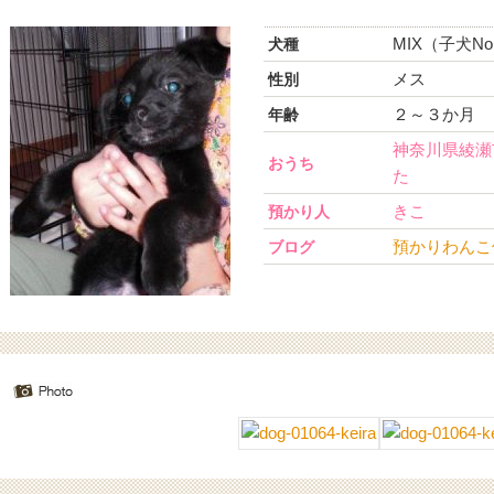
MIX（子犬No
犬種
メス
性別
２～３か月
年齢
神奈川県綾瀬
おうち
た
きこ
預かり人
預かりわんこ
ブログ