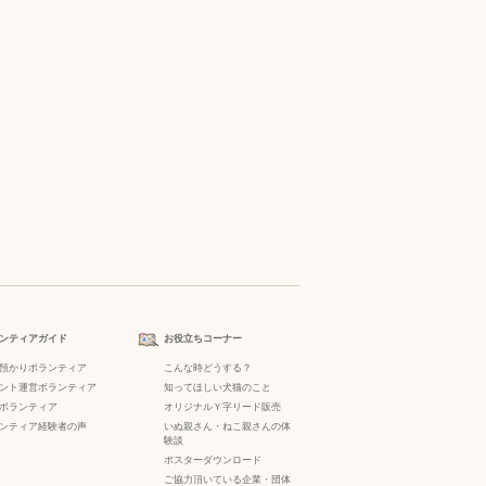
ンティアガイド
お役立ちコーナー
預かりボランティア
こんな時どうする？
ント運営ボランティア
知ってほしい犬猫のこと
ボランティア
オリジナルＹ字リード販売
ンティア経験者の声
いぬ親さん・ねこ親さんの体
験談
ポスターダウンロード
ご協力頂いている企業・団体