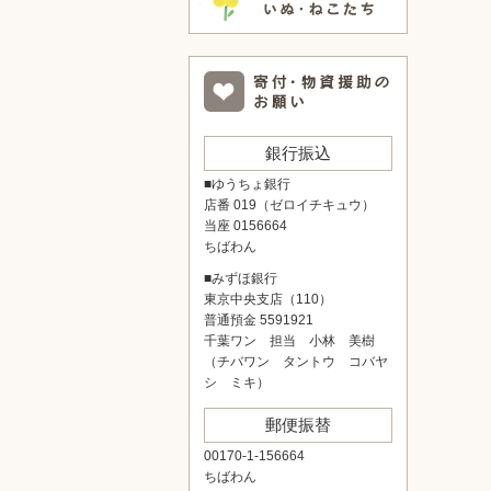
銀行振込
■ゆうちょ銀行
店番 019（ゼロイチキュウ）
当座 0156664
ちばわん
■みずほ銀行
東京中央支店（110）
普通預金 5591921
千葉ワン 担当 小林 美樹
（チバワン タントウ コバヤ
シ ミキ）
郵便振替
00170-1-156664
ちばわん