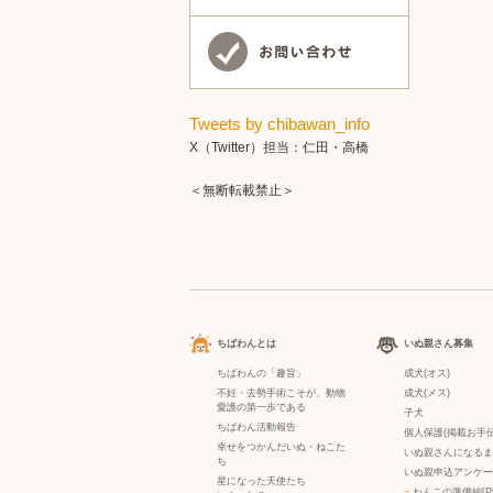
Tweets by chibawan_info
X（Twitter）担当：仁田・高橋
＜無断転載禁止＞
ちばわんとは
いぬ親さん募集
ちばわんの「趣旨」
成犬(オス)
不妊・去勢手術こそが、動物
成犬(メス)
愛護の第一歩である
子犬
ちばわん活動報告
個人保護(掲載お手伝
幸せをつかんだいぬ・ねこた
いぬ親さんになるま
ち
いぬ親申込アンケー
星になった天使たち
−
わんこの準備編[P