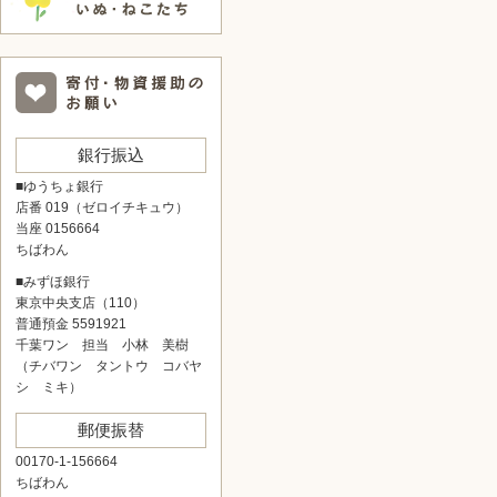
銀行振込
■ゆうちょ銀行
店番 019（ゼロイチキュウ）
当座 0156664
ちばわん
■みずほ銀行
東京中央支店（110）
普通預金 5591921
千葉ワン 担当 小林 美樹
（チバワン タントウ コバヤ
シ ミキ）
郵便振替
00170-1-156664
ちばわん