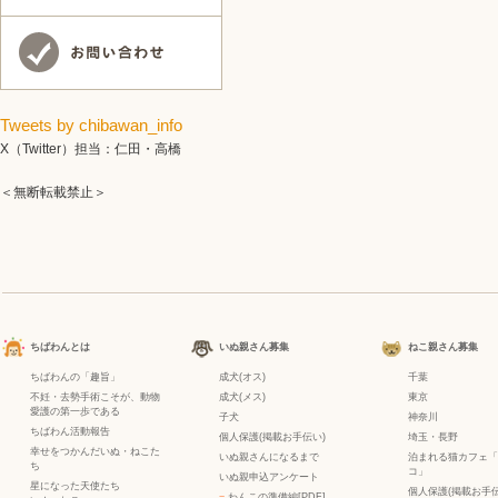
Tweets by chibawan_info
X（Twitter）担当：仁田・高橋
＜無断転載禁止＞
ちばわんとは
いぬ親さん募集
ねこ親さん募集
ちばわんの「趣旨」
成犬(オス)
千葉
不妊・去勢手術こそが、動物
成犬(メス)
東京
愛護の第一歩である
子犬
神奈川
ちばわん活動報告
個人保護(掲載お手伝い)
埼玉・長野
幸せをつかんだいぬ・ねこた
いぬ親さんになるまで
泊まれる猫カフェ「
ち
コ」
いぬ親申込アンケート
星になった天使たち
個人保護(掲載お手伝
−
わんこの準備編[PDF]