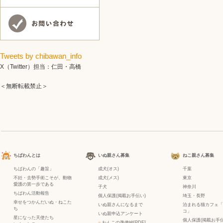
Tweets by chibawan_info
X（Twitter）担当：仁田・高橋
＜無断転載禁止＞
ちばわんとは
いぬ親さん募集
ねこ親さん募集
ちばわんの「趣旨」
成犬(オス)
千葉
不妊・去勢手術こそが、動物
成犬(メス)
東京
愛護の第一歩である
子犬
神奈川
ちばわん活動報告
個人保護(掲載お手伝い)
埼玉・長野
幸せをつかんだいぬ・ねこた
いぬ親さんになるまで
泊まれる猫カフェ「
ち
コ」
いぬ親申込アンケート
星になった天使たち
個人保護(掲載お手伝
−
わんこの準備編[PDF]