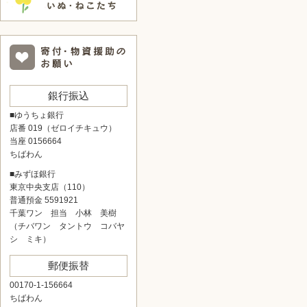
銀行振込
■ゆうちょ銀行
店番 019（ゼロイチキュウ）
当座 0156664
ちばわん
■みずほ銀行
東京中央支店（110）
普通預金 5591921
千葉ワン 担当 小林 美樹
（チバワン タントウ コバヤ
シ ミキ）
郵便振替
00170-1-156664
ちばわん