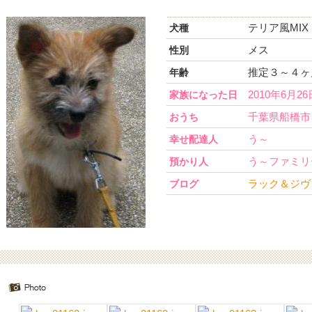
テリア風MIX
犬種
メス
性別
推定３～４ヶ月
年齢
2010年6月26
家族になった日
千葉県船橋市
おうち
う～
幸せ配達人
う～ファミリ
預かり人
ラック＆ジヴ
ブログ