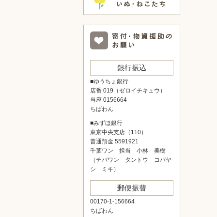
銀行振込
■ゆうちょ銀行
店番 019（ゼロイチキュウ）
当座 0156664
ちばわん
■みずほ銀行
東京中央支店（110）
普通預金 5591921
千葉ワン 担当 小林 美樹
（チバワン タントウ コバヤ
シ ミキ）
郵便振替
00170-1-156664
ちばわん