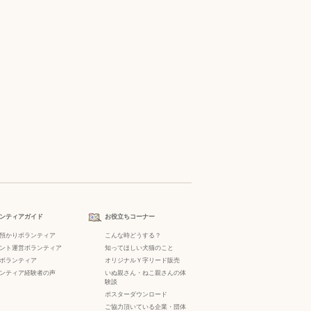
ンティアガイド
お役立ちコーナー
預かりボランティア
こんな時どうする？
ント運営ボランティア
知ってほしい犬猫のこと
ボランティア
オリジナルＹ字リード販売
ンティア経験者の声
いぬ親さん・ねこ親さんの体
験談
ポスターダウンロード
ご協力頂いている企業・団体