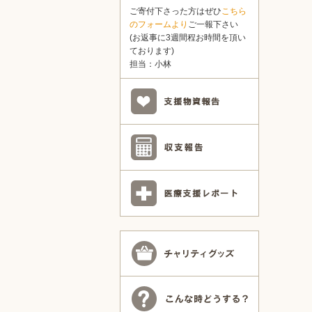
ご寄付下さった方はぜひ
こちら
のフォームより
ご一報下さい
(お返事に3週間程お時間を頂い
ております)
担当：小林