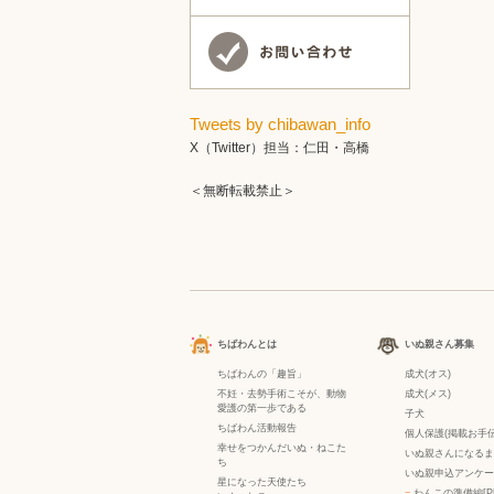
Tweets by chibawan_info
X（Twitter）担当：仁田・高橋
＜無断転載禁止＞
ちばわんとは
いぬ親さん募集
ちばわんの「趣旨」
成犬(オス)
不妊・去勢手術こそが、動物
成犬(メス)
愛護の第一歩である
子犬
ちばわん活動報告
個人保護(掲載お手伝
幸せをつかんだいぬ・ねこた
いぬ親さんになるま
ち
いぬ親申込アンケー
星になった天使たち
−
わんこの準備編[P