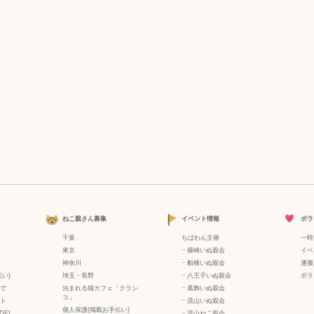
ねこ親さん募集
イベント情報
ボラ
千葉
ちばわん主催
一時
東京
−
篠崎いぬ親会
イベ
神奈川
−
船橋いぬ親会
運搬
い)
埼玉・長野
−
八王子いぬ親会
ボラ
で
泊まれる猫カフェ「クラシ
−
葛飾いぬ親会
コ」
ト
−
流山いぬ親会
個人保護(掲載お手伝い)
DF]
−
流山ねこ親会