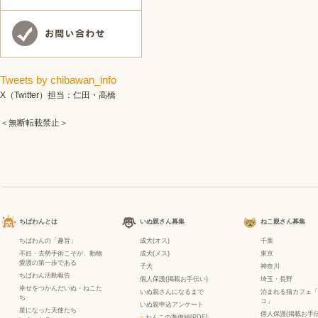
Tweets by chibawan_info
X（Twitter）担当：仁田・高橋
＜無断転載禁止＞
ちばわんとは
いぬ親さん募集
ねこ親さん募集
ちばわんの「趣旨」
成犬(オス)
千葉
不妊・去勢手術こそが、動物
成犬(メス)
東京
愛護の第一歩である
子犬
神奈川
ちばわん活動報告
個人保護(掲載お手伝い)
埼玉・長野
幸せをつかんだいぬ・ねこた
いぬ親さんになるまで
泊まれる猫カフェ「
ち
コ」
いぬ親申込アンケート
星になった天使たち
個人保護(掲載お手伝
−
わんこの準備編[PDF]