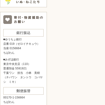
銀行振込
■ゆうちょ銀行
店番 019（ゼロイチキュウ）
当座 0156664
ちばわん
■みずほ銀行
東京中央支店（110）
普通預金 5591921
千葉ワン 担当 小林 美樹
（チバワン タントウ コバヤ
シ ミキ）
郵便振替
00170-1-156664
ちばわん