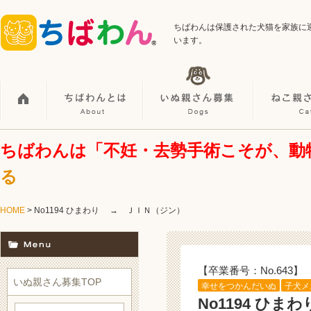
ちばわんは保護された犬猫を家族に
います。
ちばわんは「不妊・去勢手術こそが、動
る
HOME
> No1194 ひまわり → ＪＩＮ（ジン）
【卒業番号：No.643】
いぬ親さん募集TOP
幸せをつかんだいぬ
子犬メ
No1194 ひ