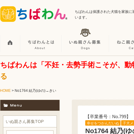
ちばわんは保護された犬猫を家族に
います。
ちばわんは「不妊・去勢手術こそが、動
る
HOME
> No1764 結乃(ゆの)→きい
【卒業番号：No.799】
いぬ親さん募集TOP
幸せをつかんだいぬ
子犬メ
No1764 結乃(