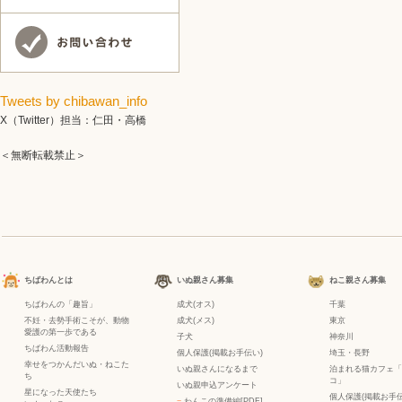
Tweets by chibawan_info
X（Twitter）担当：仁田・高橋
＜無断転載禁止＞
ちばわんとは
いぬ親さん募集
ねこ親さん募集
ちばわんの「趣旨」
成犬(オス)
千葉
不妊・去勢手術こそが、動物
成犬(メス)
東京
愛護の第一歩である
子犬
神奈川
ちばわん活動報告
個人保護(掲載お手伝い)
埼玉・長野
幸せをつかんだいぬ・ねこた
いぬ親さんになるまで
泊まれる猫カフェ「
ち
コ」
いぬ親申込アンケート
星になった天使たち
個人保護(掲載お手伝
−
わんこの準備編[PDF]