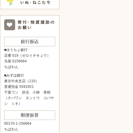
銀行振込
■ゆうちょ銀行
店番 019（ゼロイチキュウ）
当座 0156664
ちばわん
■みずほ銀行
東京中央支店（110）
普通預金 5591921
千葉ワン 担当 小林 美樹
（チバワン タントウ コバヤ
シ ミキ）
郵便振替
00170-1-156664
ちばわん