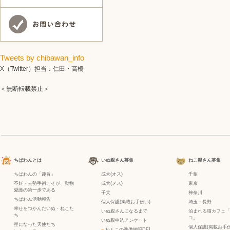
Tweets by chibawan_info
X（Twitter）担当：仁田・高橋
＜無断転載禁止＞
ちばわんとは
いぬ親さん募集
ねこ親さん募集
ちばわんの「趣旨」
成犬(オス)
千葉
不妊・去勢手術こそが、動物
成犬(メス)
東京
愛護の第一歩である
子犬
神奈川
ちばわん活動報告
個人保護(掲載お手伝い)
埼玉・長野
幸せをつかんだいぬ・ねこた
いぬ親さんになるまで
泊まれる猫カフェ「
ち
コ」
いぬ親申込アンケート
星になった天使たち
個人保護(掲載お手伝
−
わんこの準備編[PDF]