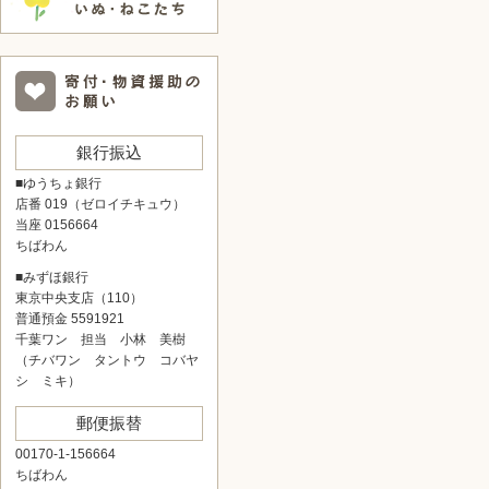
銀行振込
■ゆうちょ銀行
店番 019（ゼロイチキュウ）
当座 0156664
ちばわん
■みずほ銀行
東京中央支店（110）
普通預金 5591921
千葉ワン 担当 小林 美樹
（チバワン タントウ コバヤ
シ ミキ）
郵便振替
00170-1-156664
ちばわん