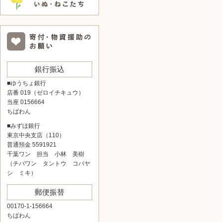
銀行振込
■ゆうちょ銀行
店番 019（ゼロイチキュウ）
当座 0156664
ちばわん
■みずほ銀行
東京中央支店（110）
普通預金 5591921
千葉ワン 担当 小林 美樹
（チバワン タントウ コバヤ
シ ミキ）
郵便振替
00170-1-156664
ちばわん