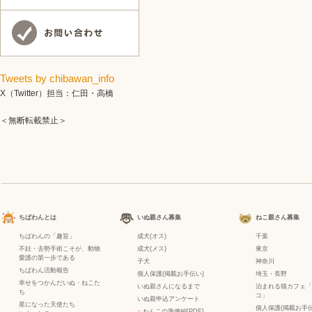
Tweets by chibawan_info
X（Twitter）担当：仁田・高橋
＜無断転載禁止＞
ちばわんとは
いぬ親さん募集
ねこ親さん募集
ちばわんの「趣旨」
成犬(オス)
千葉
不妊・去勢手術こそが、動物
成犬(メス)
東京
愛護の第一歩である
子犬
神奈川
ちばわん活動報告
個人保護(掲載お手伝い)
埼玉・長野
幸せをつかんだいぬ・ねこた
いぬ親さんになるまで
泊まれる猫カフェ「
ち
コ」
いぬ親申込アンケート
星になった天使たち
個人保護(掲載お手伝
−
わんこの準備編[PDF]