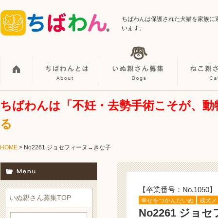
ちばわんは保護された犬猫を家族に
います。
ちばわんは「不妊・去勢手術こそが、動
る
HOME
> No2261 ジョセフィーヌ→きな子
【卒業番号：No.1050】
いぬ親さん募集TOP
幸せをつかんだいぬ
成犬メ
No2261 ジ