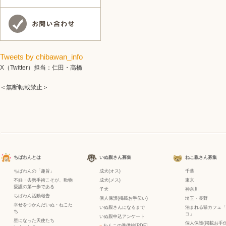
Tweets by chibawan_info
X（Twitter）担当：仁田・高橋
＜無断転載禁止＞
ちばわんとは
いぬ親さん募集
ねこ親さん募集
ちばわんの「趣旨」
成犬(オス)
千葉
不妊・去勢手術こそが、動物
成犬(メス)
東京
愛護の第一歩である
子犬
神奈川
ちばわん活動報告
個人保護(掲載お手伝い)
埼玉・長野
幸せをつかんだいぬ・ねこた
いぬ親さんになるまで
泊まれる猫カフェ「
ち
コ」
いぬ親申込アンケート
星になった天使たち
個人保護(掲載お手伝
−
わんこの準備編[PDF]