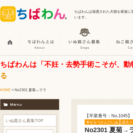
ちばわんは保護された犬猫を家族に
います。
ちばわんは「不妊・去勢手術こそが、動
る
HOME
> No2301 夏菊→ララ
【卒業番号：No.1045】
いぬ親さん募集TOP
幸せをつかんだいぬ
成犬メ
No2301 夏菊→