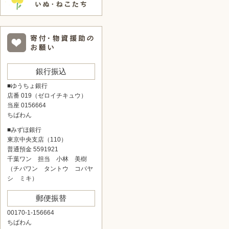
銀行振込
■ゆうちょ銀行
店番 019（ゼロイチキュウ）
当座 0156664
ちばわん
■みずほ銀行
東京中央支店（110）
普通預金 5591921
千葉ワン 担当 小林 美樹
（チバワン タントウ コバヤ
シ ミキ）
郵便振替
00170-1-156664
ちばわん