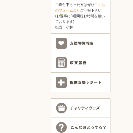
ご寄付下さった方はぜひ
こちら
のフォームより
ご一報下さい
(お返事に3週間程お時間を頂い
ております)
担当：小林