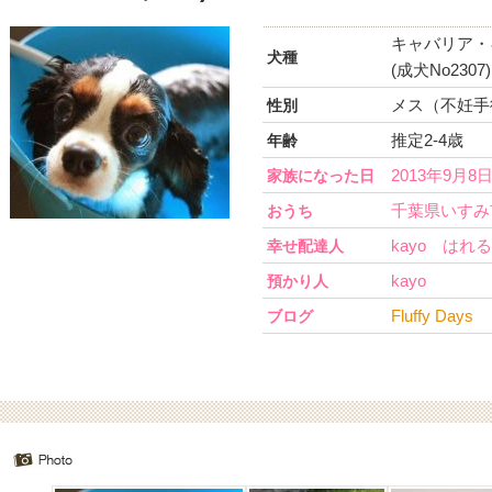
キャバリア・
犬種
(成犬No2307)
メス（不妊手
性別
推定2-4歳
年齢
2013年9月8
家族になった日
千葉県いすみ
おうち
kayo はれ
幸せ配達人
kayo
預かり人
Fluffy Days
ブログ