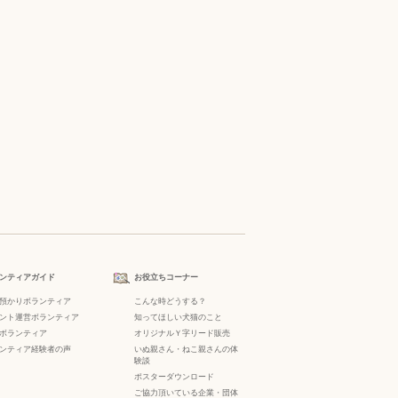
ンティアガイド
お役立ちコーナー
預かりボランティア
こんな時どうする？
ント運営ボランティア
知ってほしい犬猫のこと
ボランティア
オリジナルＹ字リード販売
ンティア経験者の声
いぬ親さん・ねこ親さんの体
験談
ポスターダウンロード
ご協力頂いている企業・団体