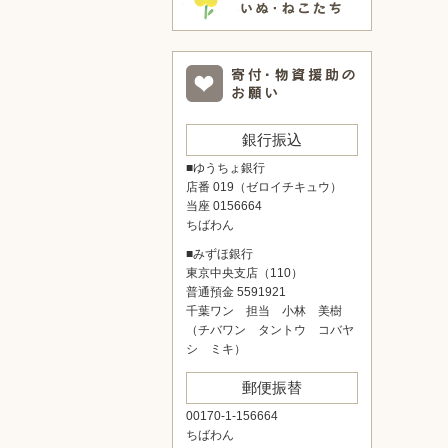
銀行振込
■ゆうちょ銀行
店番 019（ゼロイチキュウ）
当座 0156664
ちばわん
■みずほ銀行
東京中央支店（110）
普通預金 5591921
千葉ワン 担当 小林 美樹
（チバワン タントウ コバヤ
シ ミキ）
郵便振替
00170-1-156664
ちばわん