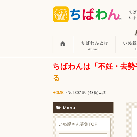
ちば
いま
ちばわんは「不妊・去勢
る
HOME
> No2307 凪（43番)→渚
いぬ親さん募集TOP