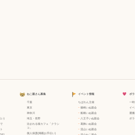
ねこ親さん募集
イベント情報
ボラ
千葉
ちばわん主催
一時
東京
−
篠崎いぬ親会
イベ
神奈川
−
船橋いぬ親会
運搬
い)
埼玉・長野
−
八王子いぬ親会
ボラ
で
泊まれる猫カフェ「クラシ
−
葛飾いぬ親会
コ」
ト
−
流山いぬ親会
個人保護(掲載お手伝い)
DF]
−
流山ねこ親会