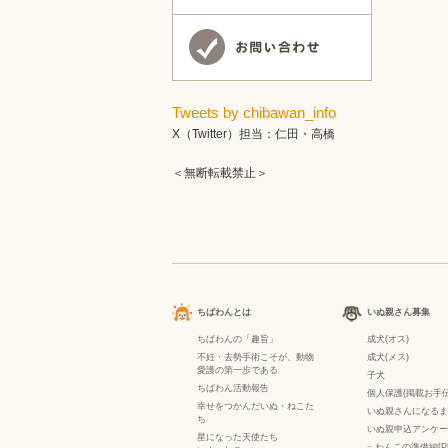
Tweets by chibawan_info
X（Twitter）担当：仁田・高橋
＜無断転載禁止＞
ちばわんとは
いぬ親さん募集
ちばわんの「趣旨」
成犬(オス)
不妊・去勢手術こそが、動物
成犬(メス)
愛護の第一歩である
子犬
ちばわん活動報告
個人保護(掲載お手伝
幸せをつかんだいぬ・ねこた
いぬ親さんになるま
ち
いぬ親申込アンケー
星になった天使たち
−
わんこの準備編[P