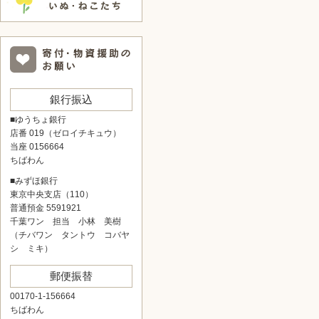
銀行振込
■ゆうちょ銀行
店番 019（ゼロイチキュウ）
当座 0156664
ちばわん
■みずほ銀行
東京中央支店（110）
普通預金 5591921
千葉ワン 担当 小林 美樹
（チバワン タントウ コバヤ
シ ミキ）
郵便振替
00170-1-156664
ちばわん