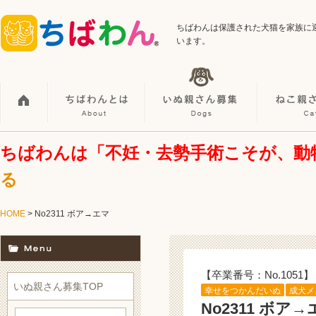
ちばわんは保護された犬猫を家族に
います。
ちばわんは「不妊・去勢手術こそが、動
る
HOME
> No2311 ボア→エマ
【卒業番号：No.1051】
いぬ親さん募集TOP
幸せをつかんだいぬ
成犬メ
No2311 ボア