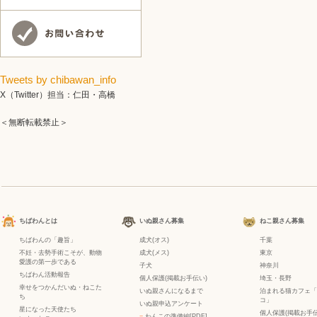
Tweets by chibawan_info
X（Twitter）担当：仁田・高橋
＜無断転載禁止＞
ちばわんとは
いぬ親さん募集
ねこ親さん募集
ちばわんの「趣旨」
成犬(オス)
千葉
不妊・去勢手術こそが、動物
成犬(メス)
東京
愛護の第一歩である
子犬
神奈川
ちばわん活動報告
個人保護(掲載お手伝い)
埼玉・長野
幸せをつかんだいぬ・ねこた
いぬ親さんになるまで
泊まれる猫カフェ「
ち
コ」
いぬ親申込アンケート
星になった天使たち
個人保護(掲載お手伝
−
わんこの準備編[PDF]