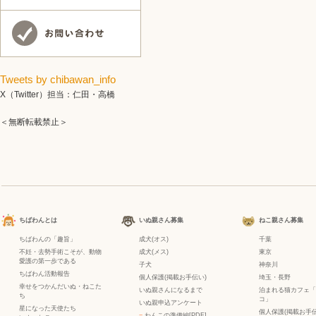
Tweets by chibawan_info
X（Twitter）担当：仁田・高橋
＜無断転載禁止＞
ちばわんとは
いぬ親さん募集
ねこ親さん募集
ちばわんの「趣旨」
成犬(オス)
千葉
不妊・去勢手術こそが、動物
成犬(メス)
東京
愛護の第一歩である
子犬
神奈川
ちばわん活動報告
個人保護(掲載お手伝い)
埼玉・長野
幸せをつかんだいぬ・ねこた
いぬ親さんになるまで
泊まれる猫カフェ「
ち
コ」
いぬ親申込アンケート
星になった天使たち
個人保護(掲載お手伝
−
わんこの準備編[PDF]