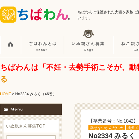
ちばわんは保護された犬猫を家族に
います。
ちばわんは「不妊・去勢手術こそが、動
る
HOME
> No2334 みるく（46番）
【卒業番号：No.1042】
いぬ親さん募集TOP
幸せをつかんだいぬ
成犬メ
No2334 みるく