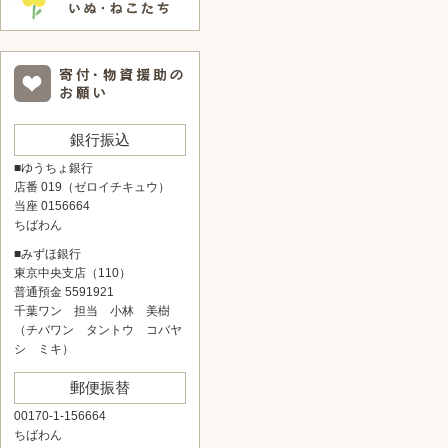
銀行振込
■ゆうちょ銀行
店番 019（ゼロイチキュウ）
当座 0156664
ちばわん
■みずほ銀行
東京中央支店（110）
普通預金 5591921
千葉ワン 担当 小林 美樹
（チバワン タントウ コバヤ
シ ミキ）
郵便振替
00170-1-156664
ちばわん