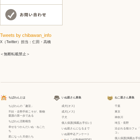
Tweets by chibawan_info
X（Twitter）担当：仁田・高橋
＜無断転載禁止＞
ちばわんとは
いぬ親さん募集
ねこ親さん募集
ちばわんの「趣旨」
成犬(オス)
千葉
不妊・去勢手術こそが、動物
成犬(メス)
東京
愛護の第一歩である
子犬
神奈川
ちばわん活動報告
個人保護(掲載お手伝い)
埼玉・長野
幸せをつかんだいぬ・ねこた
いぬ親さんになるまで
泊まれる猫カフェ「
ち
コ」
いぬ親申込アンケート
星になった天使たち
個人保護(掲載お手伝
−
わんこの準備編[PDF]