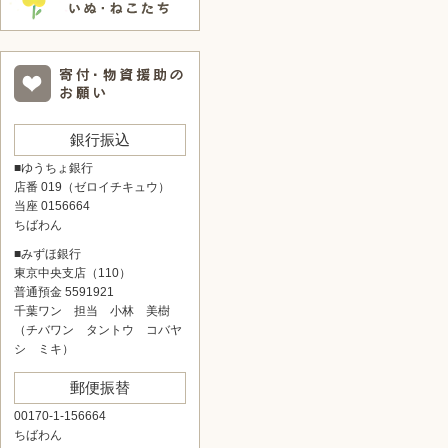
銀行振込
■ゆうちょ銀行
店番 019（ゼロイチキュウ）
当座 0156664
ちばわん
■みずほ銀行
東京中央支店（110）
普通預金 5591921
千葉ワン 担当 小林 美樹
（チバワン タントウ コバヤ
シ ミキ）
郵便振替
00170-1-156664
ちばわん