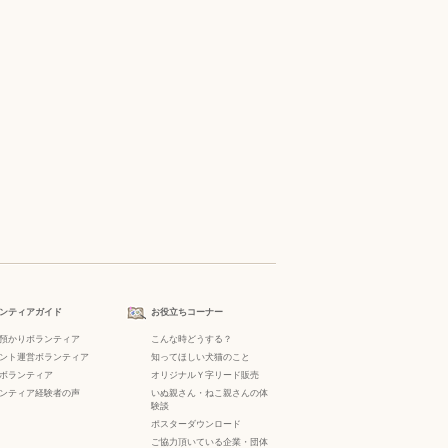
ンティアガイド
お役立ちコーナー
預かりボランティア
こんな時どうする？
ント運営ボランティア
知ってほしい犬猫のこと
ボランティア
オリジナルＹ字リード販売
ンティア経験者の声
いぬ親さん・ねこ親さんの体
験談
ポスターダウンロード
ご協力頂いている企業・団体