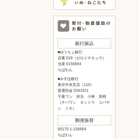
銀行振込
■ゆうちょ銀行
店番 019（ゼロイチキュウ）
当座 0156664
ちばわん
■みずほ銀行
東京中央支店（110）
普通預金 5591921
千葉ワン 担当 小林 美樹
（チバワン タントウ コバヤ
シ ミキ）
郵便振替
00170-1-156664
ちばわん