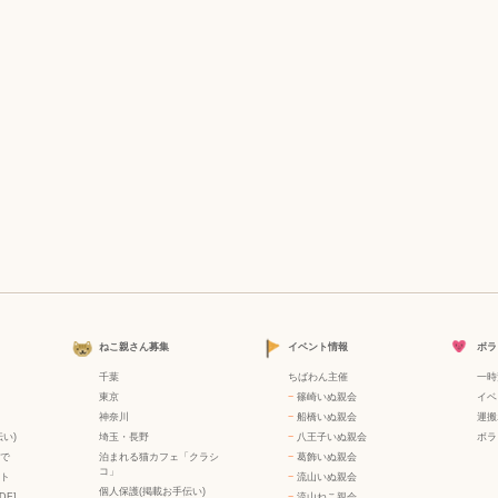
ねこ親さん募集
イベント情報
ボラ
千葉
ちばわん主催
一時
東京
−
篠崎いぬ親会
イベ
神奈川
−
船橋いぬ親会
運搬
い)
埼玉・長野
−
八王子いぬ親会
ボラ
で
泊まれる猫カフェ「クラシ
−
葛飾いぬ親会
コ」
ト
−
流山いぬ親会
個人保護(掲載お手伝い)
DF]
−
流山ねこ親会