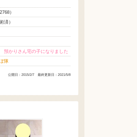
2768）
術済）
日
 預かりさん宅の子になりました
ぽ隊
公開日：
2015/2/7
最終更新日：2021/5/8