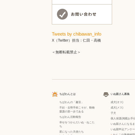
Tweets by chibawan_info
X（Twitter）担当：仁田・高橋
＜無断転載禁止＞
ちばわんとは
いぬ親さん募集
ちばわんの「趣旨」
成犬(オス)
不妊・去勢手術こそが、動物
成犬(メス)
愛護の第一歩である
子犬
ちばわん活動報告
個人保護(掲載お手伝
幸せをつかんだいぬ・ねこた
いぬ親さんになるま
ち
いぬ親申込アンケー
星になった天使たち
−
わんこの準備編[P