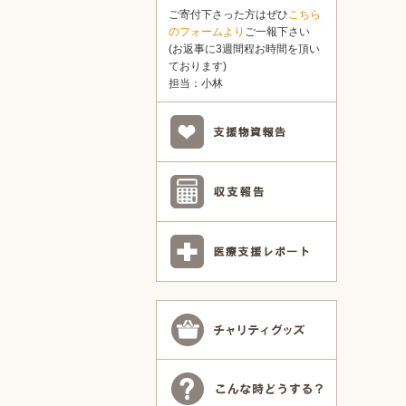
ご寄付下さった方はぜひ
こちら
のフォームより
ご一報下さい
(お返事に3週間程お時間を頂い
ております)
担当：小林