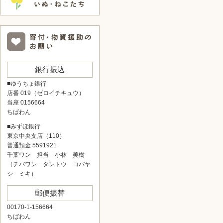
銀行振込
■ゆうちょ銀行
店番 019（ゼロイチキュウ）
当座 0156664
ちばわん
■みずほ銀行
東京中央支店（110）
普通預金 5591921
千葉ワン 担当 小林 美樹
（チバワン タントウ コバヤ
シ ミキ）
郵便振替
00170-1-156664
ちばわん