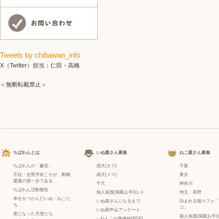
Tweets by chibawan_info
X（Twitter）担当：仁田・高橋
＜無断転載禁止＞
ちばわんとは
いぬ親さん募集
ねこ親さん募集
ちばわんの「趣旨」
成犬(オス)
千葉
不妊・去勢手術こそが、動物
成犬(メス)
東京
愛護の第一歩である
子犬
神奈川
ちばわん活動報告
個人保護(掲載お手伝い)
埼玉・長野
幸せをつかんだいぬ・ねこた
いぬ親さんになるまで
泊まれる猫カフェ「
ち
コ」
いぬ親申込アンケート
星になった天使たち
個人保護(掲載お手伝
−
わんこの準備編[PDF]