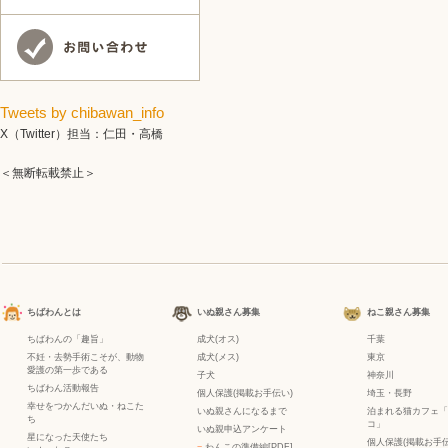
Tweets by chibawan_info
X（Twitter）担当：仁田・高橋
＜無断転載禁止＞
ちばわんとは
いぬ親さん募集
ねこ親さん募集
ちばわんの「趣旨」
成犬(オス)
千葉
不妊・去勢手術こそが、動物
成犬(メス)
東京
愛護の第一歩である
子犬
神奈川
ちばわん活動報告
個人保護(掲載お手伝い)
埼玉・長野
幸せをつかんだいぬ・ねこた
いぬ親さんになるまで
泊まれる猫カフェ「
ち
コ」
いぬ親申込アンケート
星になった天使たち
個人保護(掲載お手伝
−
わんこの準備編[PDF]