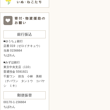
銀行振込
■ゆうちょ銀行
店番 019（ゼロイチキュウ）
当座 0156664
ちばわん
■みずほ銀行
東京中央支店（110）
普通預金 5591921
千葉ワン 担当 小林 美樹
（チバワン タントウ コバヤ
シ ミキ）
郵便振替
00170-1-156664
ちばわん