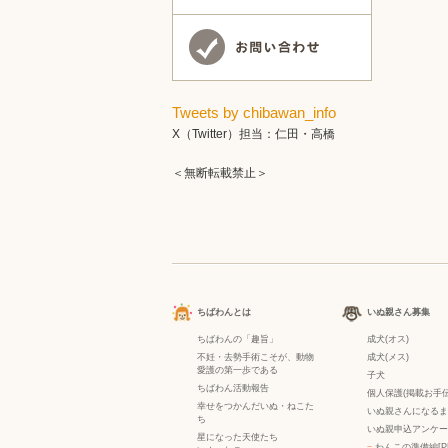
Tweets by chibawan_info
X（Twitter）担当：仁田・高橋
＜無断転載禁止＞
ちばわんとは
いぬ親さん募集
ちばわんの「趣旨」
成犬(オス)
不妊・去勢手術こそが、動物
成犬(メス)
愛護の第一歩である
子犬
ちばわん活動報告
個人保護(掲載お手伝
幸せをつかんだいぬ・ねこた
いぬ親さんになるま
ち
いぬ親申込アンケー
星になった天使たち
−
わんこの準備編[P