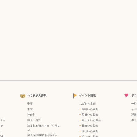
ねこ親さん募集
イベント情報
ボラ
千葉
ちばわん主催
一時
東京
−
篠崎いぬ親会
イベ
神奈川
−
船橋いぬ親会
運搬
い)
埼玉・長野
−
八王子いぬ親会
ボラ
で
泊まれる猫カフェ「クラシ
−
葛飾いぬ親会
コ」
ト
−
流山いぬ親会
個人保護(掲載お手伝い)
DF]
−
流山ねこ親会