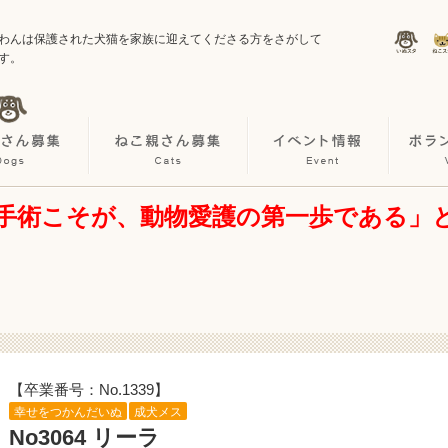
わんは保護された犬猫を家族に迎えてくださる方をさがして
す。
手術こそが、動物愛護の第一歩である」
【卒業番号：No.1339】
幸せをつかんだいぬ
成犬メス
No3064 リーラ