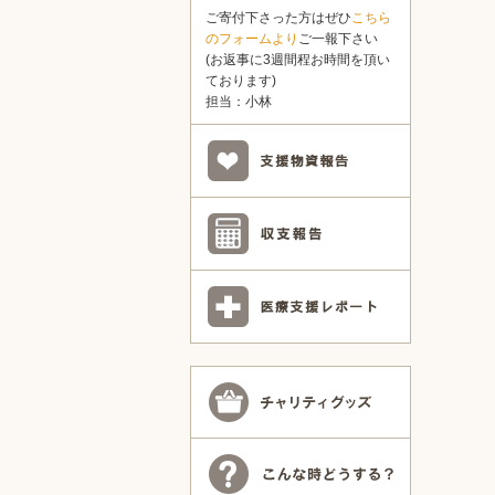
ご寄付下さった方はぜひ
こちら
のフォームより
ご一報下さい
(お返事に3週間程お時間を頂い
ております)
担当：小林