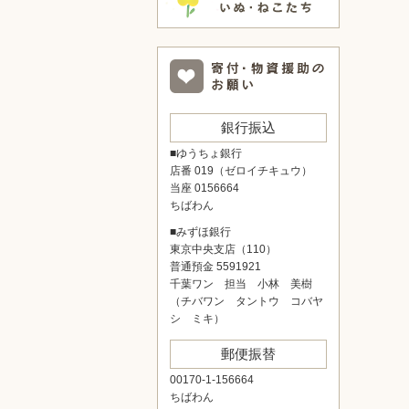
銀行振込
■ゆうちょ銀行
店番 019（ゼロイチキュウ）
当座 0156664
ちばわん
■みずほ銀行
東京中央支店（110）
普通預金 5591921
千葉ワン 担当 小林 美樹
（チバワン タントウ コバヤ
シ ミキ）
郵便振替
00170-1-156664
ちばわん