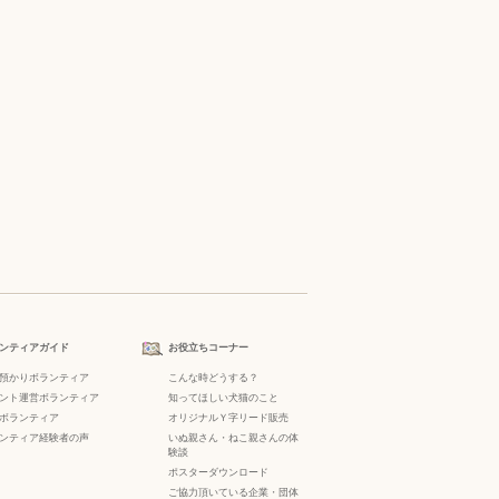
ンティアガイド
お役立ちコーナー
預かりボランティア
こんな時どうする？
ント運営ボランティア
知ってほしい犬猫のこと
ボランティア
オリジナルＹ字リード販売
ンティア経験者の声
いぬ親さん・ねこ親さんの体
験談
ポスターダウンロード
ご協力頂いている企業・団体