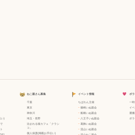
ねこ親さん募集
イベント情報
ボラ
千葉
ちばわん主催
一時
東京
−
篠崎いぬ親会
イベ
神奈川
−
船橋いぬ親会
運搬
い)
埼玉・長野
−
八王子いぬ親会
ボラ
で
泊まれる猫カフェ「クラシ
−
葛飾いぬ親会
コ」
ト
−
流山いぬ親会
個人保護(掲載お手伝い)
DF]
−
流山ねこ親会