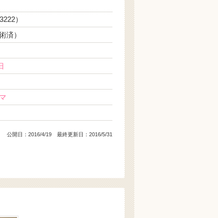
3222）
術済）
日
マ
公開日：
2016/4/19
最終更新日：2016/5/31