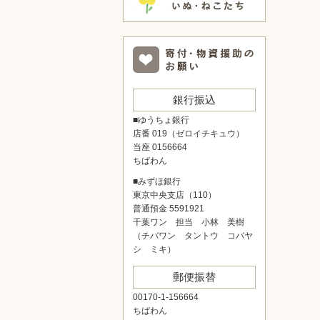
銀行振込
■ゆうちょ銀行
店番 019（ゼロイチキュウ）
当座 0156664
ちばわん
■みずほ銀行
東京中央支店（110）
普通預金 5591921
千葉ワン 担当 小林 美樹
（チバワン タントウ コバヤ
シ ミキ）
郵便振替
00170-1-156664
ちばわん