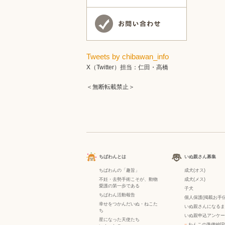
Tweets by chibawan_info
X（Twitter）担当：仁田・高橋
＜無断転載禁止＞
ちばわんとは
いぬ親さん募集
ちばわんの「趣旨」
成犬(オス)
不妊・去勢手術こそが、動物
成犬(メス)
愛護の第一歩である
子犬
ちばわん活動報告
個人保護(掲載お手伝
幸せをつかんだいぬ・ねこた
いぬ親さんになるま
ち
いぬ親申込アンケー
星になった天使たち
−
わんこの準備編[P