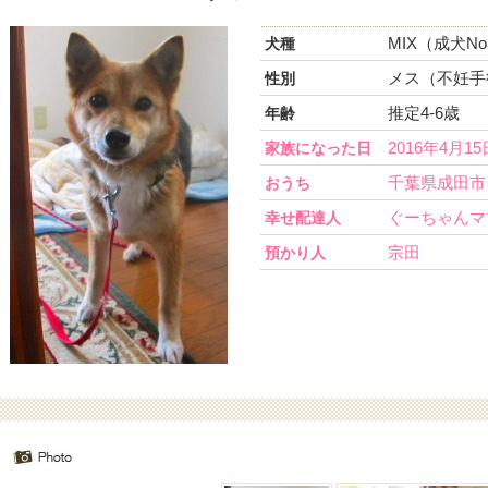
MIX（成犬No
犬種
メス（不妊手
性別
推定4-6歳
年齢
2016年4月15
家族になった日
千葉県成田市
おうち
ぐーちゃんマ
幸せ配達人
宗田
預かり人