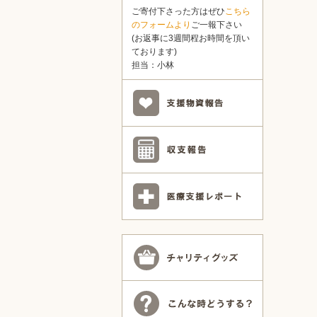
ご寄付下さった方はぜひ
こちら
のフォームより
ご一報下さい
(お返事に3週間程お時間を頂い
ております)
担当：小林