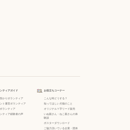
ンティアガイド
お役立ちコーナー
預かりボランティア
こんな時どうする？
ント運営ボランティア
知ってほしい犬猫のこと
ボランティア
オリジナルＹ字リード販売
ンティア経験者の声
いぬ親さん・ねこ親さんの体
験談
ポスターダウンロード
ご協力頂いている企業・団体