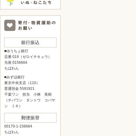
銀行振込
■ゆうちょ銀行
店番 019（ゼロイチキュウ）
当座 0156664
ちばわん
■みずほ銀行
東京中央支店（110）
普通預金 5591921
千葉ワン 担当 小林 美樹
（チバワン タントウ コバヤ
シ ミキ）
郵便振替
00170-1-156664
ちばわん