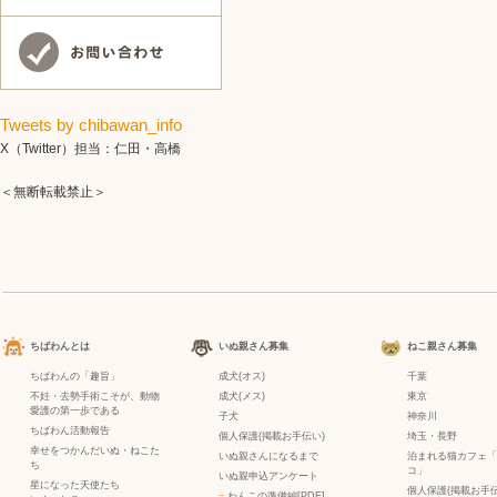
Tweets by chibawan_info
X（Twitter）担当：仁田・高橋
＜無断転載禁止＞
ちばわんとは
いぬ親さん募集
ねこ親さん募集
ちばわんの「趣旨」
成犬(オス)
千葉
不妊・去勢手術こそが、動物
成犬(メス)
東京
愛護の第一歩である
子犬
神奈川
ちばわん活動報告
個人保護(掲載お手伝い)
埼玉・長野
幸せをつかんだいぬ・ねこた
いぬ親さんになるまで
泊まれる猫カフェ「
ち
コ」
いぬ親申込アンケート
星になった天使たち
個人保護(掲載お手伝
−
わんこの準備編[PDF]