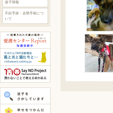
迷子情報
不妊手術・去勢手術につ
いて