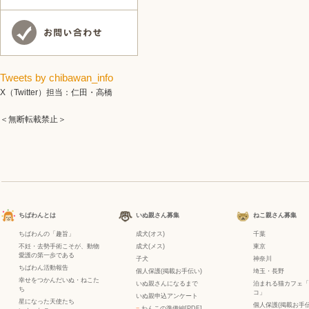
Tweets by chibawan_info
X（Twitter）担当：仁田・高橋
＜無断転載禁止＞
ちばわんとは
いぬ親さん募集
ねこ親さん募集
ちばわんの「趣旨」
成犬(オス)
千葉
不妊・去勢手術こそが、動物
成犬(メス)
東京
愛護の第一歩である
子犬
神奈川
ちばわん活動報告
個人保護(掲載お手伝い)
埼玉・長野
幸せをつかんだいぬ・ねこた
いぬ親さんになるまで
泊まれる猫カフェ「
ち
コ」
いぬ親申込アンケート
星になった天使たち
個人保護(掲載お手伝
−
わんこの準備編[PDF]