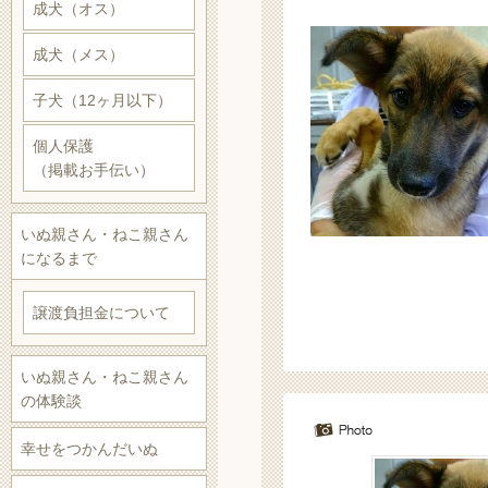
成犬（オス）
成犬（メス）
子犬（12ヶ月以下）
個人保護
（掲載お手伝い）
いぬ親さん・ねこ親さん
になるまで
譲渡負担金について
いぬ親さん・ねこ親さん
の体験談
幸せをつかんだいぬ