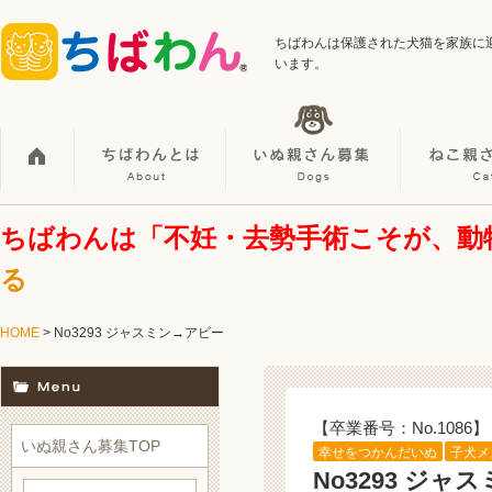
ちばわんは保護された犬猫を家族に
います。
ちばわんは「不妊・去勢手術こそが、動
る
HOME
> No3293 ジャスミン→アビー
【卒業番号：No.1086】
いぬ親さん募集TOP
幸せをつかんだいぬ
子犬メ
No3293 ジャ