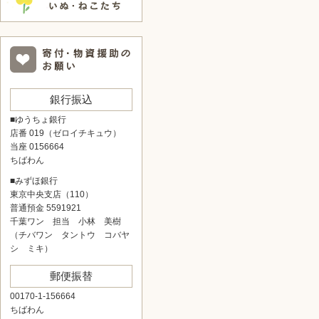
銀行振込
■ゆうちょ銀行
店番 019（ゼロイチキュウ）
当座 0156664
ちばわん
■みずほ銀行
東京中央支店（110）
普通預金 5591921
千葉ワン 担当 小林 美樹
（チバワン タントウ コバヤ
シ ミキ）
郵便振替
00170-1-156664
ちばわん