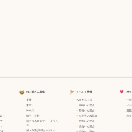
ねこ親さん募集
イベント情報
ボラ
千葉
ちばわん主催
一時
東京
−
篠崎いぬ親会
イベ
神奈川
−
船橋いぬ親会
運搬
い)
埼玉・長野
−
八王子いぬ親会
ボラ
で
泊まれる猫カフェ「クラシ
−
葛飾いぬ親会
コ」
ト
−
流山いぬ親会
個人保護(掲載お手伝い)
DF]
−
流山ねこ親会