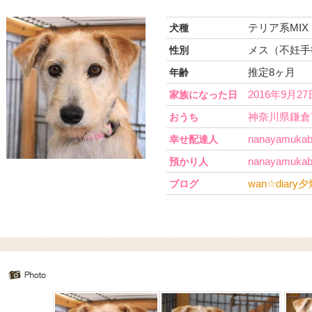
テリア系MIX
犬種
メス（不妊手
性別
推定8ヶ月
年齢
2016年9月27
家族になった日
神奈川県鎌倉
おうち
nanayamuka
幸せ配達人
nanayamuka
預かり人
wan☆diar
ブログ