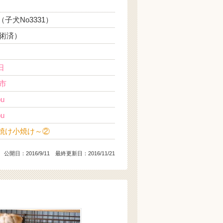
（子犬No3331）
術済）
日
市
bu
bu
y夕焼け小焼け～②
公開日：
2016/9/11
最終更新日：2016/11/21