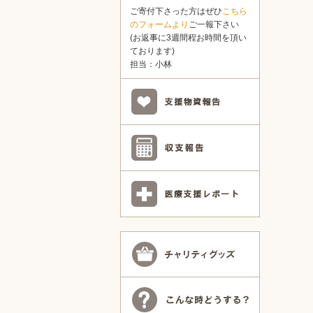
ご寄付下さった方はぜひ
こちら
のフォームより
ご一報下さい
(お返事に3週間程お時間を頂い
ております)
担当：小林