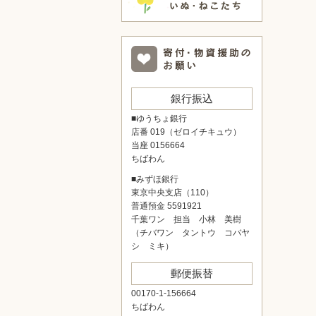
銀行振込
■ゆうちょ銀行
店番 019（ゼロイチキュウ）
当座 0156664
ちばわん
■みずほ銀行
東京中央支店（110）
普通預金 5591921
千葉ワン 担当 小林 美樹
（チバワン タントウ コバヤ
シ ミキ）
郵便振替
00170-1-156664
ちばわん