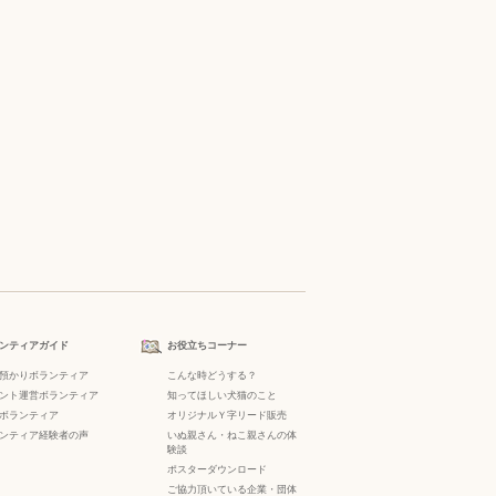
ンティアガイド
お役立ちコーナー
預かりボランティア
こんな時どうする？
ント運営ボランティア
知ってほしい犬猫のこと
ボランティア
オリジナルＹ字リード販売
ンティア経験者の声
いぬ親さん・ねこ親さんの体
験談
ポスターダウンロード
ご協力頂いている企業・団体