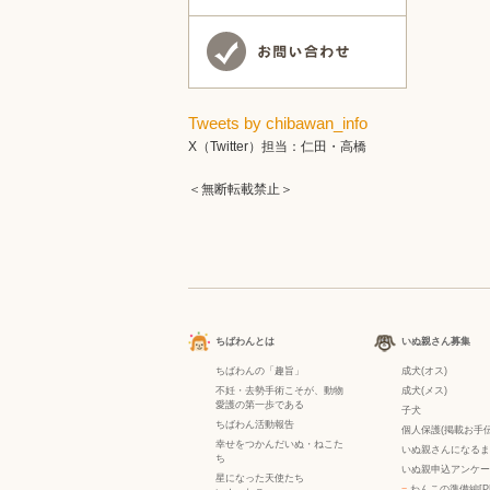
Tweets by chibawan_info
X（Twitter）担当：仁田・高橋
＜無断転載禁止＞
ちばわんとは
いぬ親さん募集
ちばわんの「趣旨」
成犬(オス)
不妊・去勢手術こそが、動物
成犬(メス)
愛護の第一歩である
子犬
ちばわん活動報告
個人保護(掲載お手伝
幸せをつかんだいぬ・ねこた
いぬ親さんになるま
ち
いぬ親申込アンケー
星になった天使たち
−
わんこの準備編[P