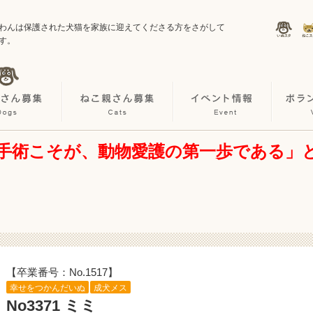
わんは保護された犬猫を家族に迎えてくださる方をさがして
す。
手術こそが、動物愛護の第一歩である」
【卒業番号：No.1517】
幸せをつかんだいぬ
成犬メス
No3371 ミミ