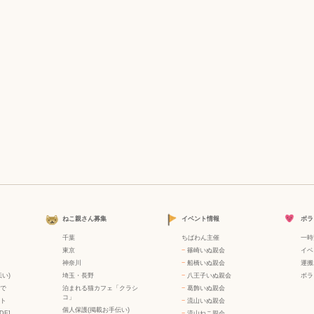
ねこ親さん募集
イベント情報
ボラ
千葉
ちばわん主催
一時
東京
−
篠崎いぬ親会
イベ
神奈川
−
船橋いぬ親会
運搬
い)
埼玉・長野
−
八王子いぬ親会
ボラ
で
泊まれる猫カフェ「クラシ
−
葛飾いぬ親会
コ」
ト
−
流山いぬ親会
個人保護(掲載お手伝い)
DF]
−
流山ねこ親会