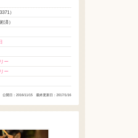
3371）
術済）
日
リー
リー
公開日：
2016/11/15
最終更新日：2017/1/16