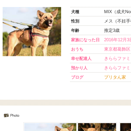
MIX（成犬No
犬種
メス（不妊手
性別
推定3歳
年齢
2016年12月3
家族になった日
東京都葛飾区
おうち
きららファミ
幸せ配達人
きららファミ
預かり人
プリタん家
ブログ