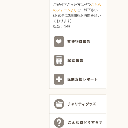
ご寄付下さった方はぜひ
こちら
のフォームより
ご一報下さい
(お返事に3週間程お時間を頂い
ております)
担当：小林