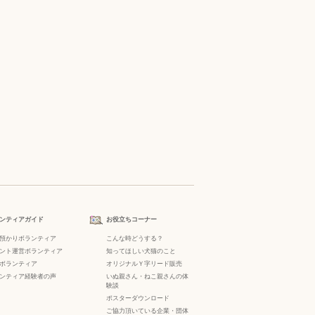
ンティアガイド
お役立ちコーナー
預かりボランティア
こんな時どうする？
ント運営ボランティア
知ってほしい犬猫のこと
ボランティア
オリジナルＹ字リード販売
ンティア経験者の声
いぬ親さん・ねこ親さんの体
験談
ポスターダウンロード
ご協力頂いている企業・団体