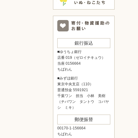
銀行振込
■ゆうちょ銀行
店番 019（ゼロイチキュウ）
当座 0156664
ちばわん
■みずほ銀行
東京中央支店（110）
普通預金 5591921
千葉ワン 担当 小林 美樹
（チバワン タントウ コバヤ
シ ミキ）
郵便振替
00170-1-156664
ちばわん