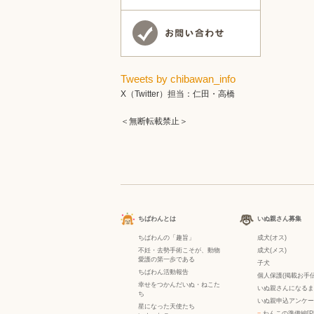
Tweets by chibawan_info
X（Twitter）担当：仁田・高橋
＜無断転載禁止＞
ちばわんとは
いぬ親さん募集
ちばわんの「趣旨」
成犬(オス)
不妊・去勢手術こそが、動物
成犬(メス)
愛護の第一歩である
子犬
ちばわん活動報告
個人保護(掲載お手伝
幸せをつかんだいぬ・ねこた
いぬ親さんになるま
ち
いぬ親申込アンケー
星になった天使たち
−
わんこの準備編[P