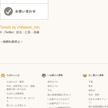
Tweets by chibawan_info
X（Twitter）担当：仁田・高橋
＜無断転載禁止＞
ちばわんとは
いぬ親さん募集
ねこ親さん募集
ちばわんの「趣旨」
成犬(オス)
千葉
不妊・去勢手術こそが、動物
成犬(メス)
東京
愛護の第一歩である
子犬
神奈川
ちばわん活動報告
個人保護(掲載お手伝い)
埼玉・長野
幸せをつかんだいぬ・ねこた
いぬ親さんになるまで
泊まれる猫カフェ「
ち
コ」
いぬ親申込アンケート
星になった天使たち
個人保護(掲載お手伝
−
わんこの準備編[PDF]