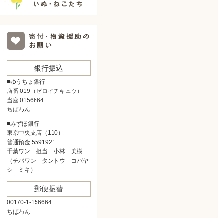
銀行振込
■ゆうちょ銀行
店番 019（ゼロイチキュウ）
当座 0156664
ちばわん
■みずほ銀行
東京中央支店（110）
普通預金 5591921
千葉ワン 担当 小林 美樹
（チバワン タントウ コバヤ
シ ミキ）
郵便振替
00170-1-156664
ちばわん