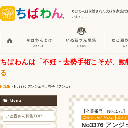
ちばわんは保護された犬猫を家族に
います。
ちばわんは「不妊・去勢手術こそが、動
る
HOME
> No3376 アンジェラ→杏子（アンコ）
【卒業番号：No.1571】
いぬ親さん募集TOP
幸せをつかんだいぬ
成犬メ
No3376 ア