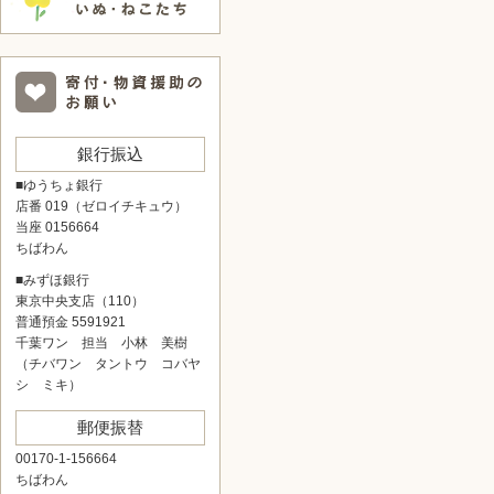
銀行振込
■ゆうちょ銀行
店番 019（ゼロイチキュウ）
当座 0156664
ちばわん
■みずほ銀行
東京中央支店（110）
普通預金 5591921
千葉ワン 担当 小林 美樹
（チバワン タントウ コバヤ
シ ミキ）
郵便振替
00170-1-156664
ちばわん