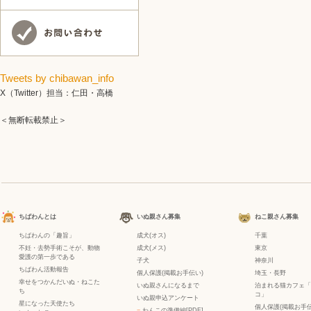
Tweets by chibawan_info
X（Twitter）担当：仁田・高橋
＜無断転載禁止＞
ちばわんとは
いぬ親さん募集
ねこ親さん募集
ちばわんの「趣旨」
成犬(オス)
千葉
不妊・去勢手術こそが、動物
成犬(メス)
東京
愛護の第一歩である
子犬
神奈川
ちばわん活動報告
個人保護(掲載お手伝い)
埼玉・長野
幸せをつかんだいぬ・ねこた
いぬ親さんになるまで
泊まれる猫カフェ「
ち
コ」
いぬ親申込アンケート
星になった天使たち
個人保護(掲載お手伝
−
わんこの準備編[PDF]