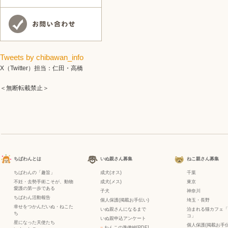
Tweets by chibawan_info
X（Twitter）担当：仁田・高橋
＜無断転載禁止＞
ちばわんとは
いぬ親さん募集
ねこ親さん募集
ちばわんの「趣旨」
成犬(オス)
千葉
不妊・去勢手術こそが、動物
成犬(メス)
東京
愛護の第一歩である
子犬
神奈川
ちばわん活動報告
個人保護(掲載お手伝い)
埼玉・長野
幸せをつかんだいぬ・ねこた
いぬ親さんになるまで
泊まれる猫カフェ「
ち
コ」
いぬ親申込アンケート
星になった天使たち
個人保護(掲載お手伝
−
わんこの準備編[PDF]