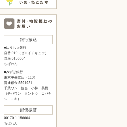
銀行振込
■ゆうちょ銀行
店番 019（ゼロイチキュウ）
当座 0156664
ちばわん
■みずほ銀行
東京中央支店（110）
普通預金 5591921
千葉ワン 担当 小林 美樹
（チバワン タントウ コバヤ
シ ミキ）
郵便振替
00170-1-156664
ちばわん