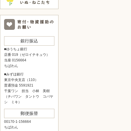
銀行振込
■ゆうちょ銀行
店番 019（ゼロイチキュウ）
当座 0156664
ちばわん
■みずほ銀行
東京中央支店（110）
普通預金 5591921
千葉ワン 担当 小林 美樹
（チバワン タントウ コバヤ
シ ミキ）
郵便振替
00170-1-156664
ちばわん