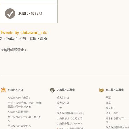
Tweets by chibawan_info
X（Twitter）担当：仁田・高橋
＜無断転載禁止＞
ちばわんとは
いぬ親さん募集
ねこ親さん募集
ちばわんの「趣旨」
成犬(オス)
千葉
不妊・去勢手術こそが、動物
成犬(メス)
東京
愛護の第一歩である
子犬
神奈川
ちばわん活動報告
個人保護(掲載お手伝い)
埼玉・長野
幸せをつかんだいぬ・ねこた
いぬ親さんになるまで
泊まれる猫カフェ「
ち
コ」
いぬ親申込アンケート
星になった天使たち
個人保護(掲載お手伝
−
わんこの準備編[PDF]