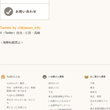
Tweets by chibawan_info
X（Twitter）担当：仁田・高橋
＜無断転載禁止＞
ちばわんとは
いぬ親さん募集
ねこ親さん募集
ちばわんの「趣旨」
成犬(オス)
千葉
不妊・去勢手術こそが、動物
成犬(メス)
東京
愛護の第一歩である
子犬
神奈川
ちばわん活動報告
個人保護(掲載お手伝い)
埼玉・長野
幸せをつかんだいぬ・ねこた
いぬ親さんになるまで
泊まれる猫カフェ「
ち
コ」
いぬ親申込アンケート
星になった天使たち
個人保護(掲載お手伝
−
わんこの準備編[PDF]