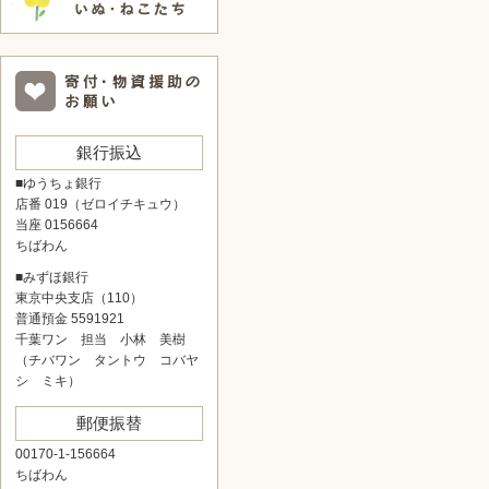
銀行振込
■ゆうちょ銀行
店番 019（ゼロイチキュウ）
当座 0156664
ちばわん
■みずほ銀行
東京中央支店（110）
普通預金 5591921
千葉ワン 担当 小林 美樹
（チバワン タントウ コバヤ
シ ミキ）
郵便振替
00170-1-156664
ちばわん