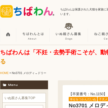
ちばわんは保護された犬猫を家族に
います。
ちばわんは「不妊・去勢手術こそが、動
る
HOME
> No3701 メロディ→ドリー
【卒業番号：No.1150】
いぬ親さん募集TOP
幸せをつかんだいぬ
子犬メ
No3701 メロ