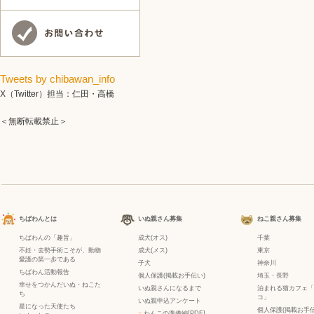
Tweets by chibawan_info
X（Twitter）担当：仁田・高橋
＜無断転載禁止＞
ちばわんとは
いぬ親さん募集
ねこ親さん募集
ちばわんの「趣旨」
成犬(オス)
千葉
不妊・去勢手術こそが、動物
成犬(メス)
東京
愛護の第一歩である
子犬
神奈川
ちばわん活動報告
個人保護(掲載お手伝い)
埼玉・長野
幸せをつかんだいぬ・ねこた
いぬ親さんになるまで
泊まれる猫カフェ「
ち
コ」
いぬ親申込アンケート
星になった天使たち
個人保護(掲載お手伝
−
わんこの準備編[PDF]