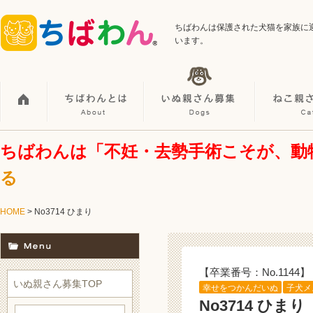
ちばわんは保護された犬猫を家族に
います。
ちばわんは「不妊・去勢手術こそが、動
る
HOME
> No3714 ひまり
【卒業番号：No.1144】
いぬ親さん募集TOP
幸せをつかんだいぬ
子犬メ
No3714 ひまり