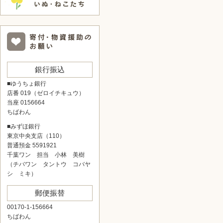
銀行振込
■ゆうちょ銀行
店番 019（ゼロイチキュウ）
当座 0156664
ちばわん
■みずほ銀行
東京中央支店（110）
普通預金 5591921
千葉ワン 担当 小林 美樹
（チバワン タントウ コバヤ
シ ミキ）
郵便振替
00170-1-156664
ちばわん