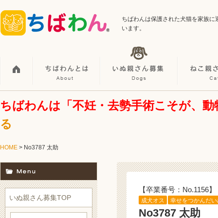
ちばわんは保護された犬猫を家族に
います。
ちばわんは「不妊・去勢手術こそが、動
る
HOME
> No3787 太助
【卒業番号：No.1156】
いぬ親さん募集TOP
成犬オス
幸せをつかんだい
No3787 太助