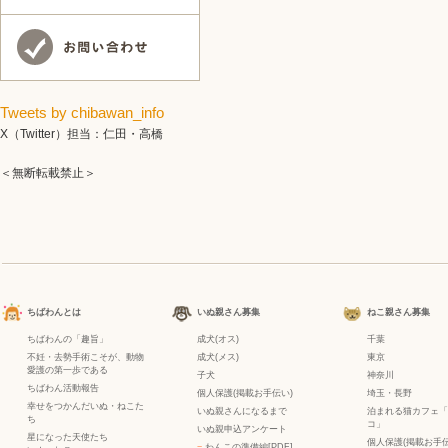
Tweets by chibawan_info
X（Twitter）担当：仁田・高橋
＜無断転載禁止＞
ちばわんとは
いぬ親さん募集
ねこ親さん募集
ちばわんの「趣旨」
成犬(オス)
千葉
不妊・去勢手術こそが、動物
成犬(メス)
東京
愛護の第一歩である
子犬
神奈川
ちばわん活動報告
個人保護(掲載お手伝い)
埼玉・長野
幸せをつかんだいぬ・ねこた
いぬ親さんになるまで
泊まれる猫カフェ「
ち
コ」
いぬ親申込アンケート
星になった天使たち
個人保護(掲載お手伝
−
わんこの準備編[PDF]