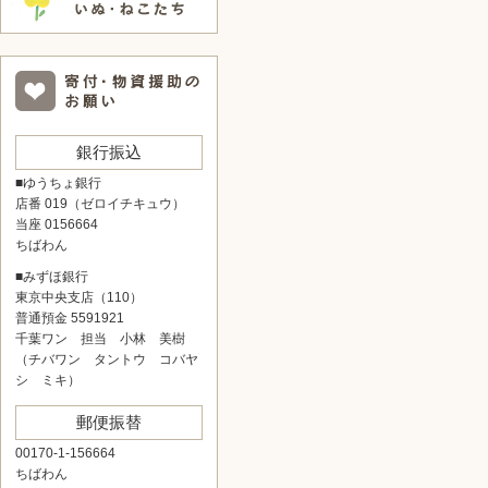
銀行振込
■ゆうちょ銀行
店番 019（ゼロイチキュウ）
当座 0156664
ちばわん
■みずほ銀行
東京中央支店（110）
普通預金 5591921
千葉ワン 担当 小林 美樹
（チバワン タントウ コバヤ
シ ミキ）
郵便振替
00170-1-156664
ちばわん