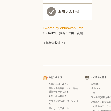
Tweets by chibawan_info
X（Twitter）担当：仁田・高橋
＜無断転載禁止＞
ちばわんとは
いぬ親さん募集
ちばわんの「趣旨」
成犬(オス)
不妊・去勢手術こそが、動物
成犬(メス)
愛護の第一歩である
子犬
ちばわん活動報告
個人保護(掲載お手伝
幸せをつかんだいぬ・ねこた
いぬ親さんになるま
ち
いぬ親申込アンケー
星になった天使たち
−
わんこの準備編[P