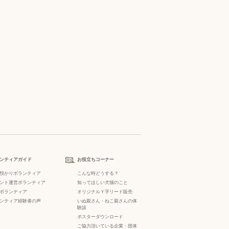
ンティアガイド
お役立ちコーナー
預かりボランティア
こんな時どうする？
ント運営ボランティア
知ってほしい犬猫のこと
ボランティア
オリジナルＹ字リード販売
ンティア経験者の声
いぬ親さん・ねこ親さんの体
験談
ポスターダウンロード
ご協力頂いている企業・団体