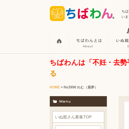
ちば
いま
ちばわんは「不妊・去勢
る
HOME
> No3996 れむ（麗夢）
いぬ親さん募集TOP