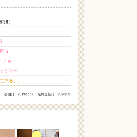
術済）
日
原市
シャチョー
ァミリー
に憚る。。。
公開日：
2019/11/30
最終更新日：2020/1/1