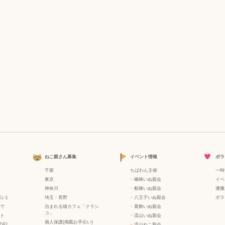
ねこ親さん募集
イベント情報
ボラ
千葉
ちばわん主催
一時
東京
−
篠崎いぬ親会
イベ
神奈川
−
船橋いぬ親会
運搬
い)
埼玉・長野
−
八王子いぬ親会
ボラ
で
泊まれる猫カフェ「クラシ
−
葛飾いぬ親会
コ」
ト
−
流山いぬ親会
個人保護(掲載お手伝い)
DF]
−
流山ねこ親会