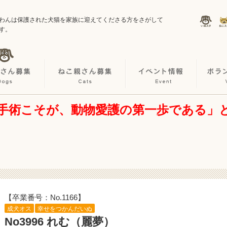
わんは保護された犬猫を家族に迎えてくださる方をさがして
す。
手術こそが、動物愛護の第一歩である」
【卒業番号：No.1166】
成犬オス
幸せをつかんだいぬ
No3996 れむ（麗夢）