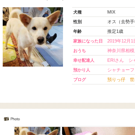
MIX
犬種
オス（去勢手
性別
推定1歳
年齢
2019年12月1
家族になった日
神奈川県相模
おうち
ERIさん 
幸せ配達人
シャチョーフ
預かり人
預りっ仔 世
ブログ