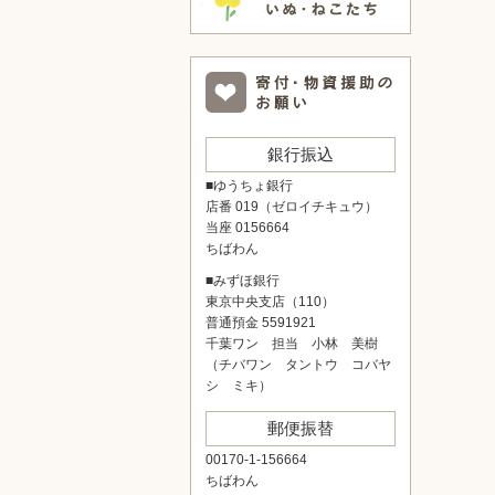
銀行振込
■ゆうちょ銀行
店番 019（ゼロイチキュウ）
当座 0156664
ちばわん
■みずほ銀行
東京中央支店（110）
普通預金 5591921
千葉ワン 担当 小林 美樹
（チバワン タントウ コバヤ
シ ミキ）
郵便振替
00170-1-156664
ちばわん