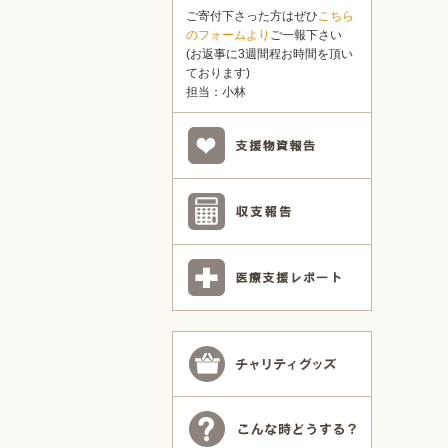
ご寄付下さった方はぜひ
こちら
のフォームより
ご一報下さい
(お返事に3週間程お時間を頂い
ております)
担当：小林