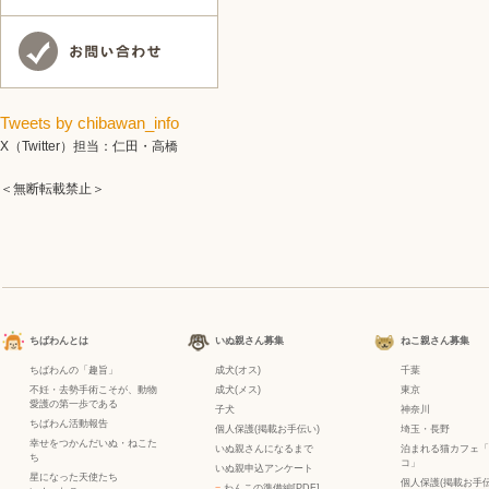
Tweets by chibawan_info
X（Twitter）担当：仁田・高橋
＜無断転載禁止＞
ちばわんとは
いぬ親さん募集
ねこ親さん募集
ちばわんの「趣旨」
成犬(オス)
千葉
不妊・去勢手術こそが、動物
成犬(メス)
東京
愛護の第一歩である
子犬
神奈川
ちばわん活動報告
個人保護(掲載お手伝い)
埼玉・長野
幸せをつかんだいぬ・ねこた
いぬ親さんになるまで
泊まれる猫カフェ「
ち
コ」
いぬ親申込アンケート
星になった天使たち
個人保護(掲載お手伝
−
わんこの準備編[PDF]