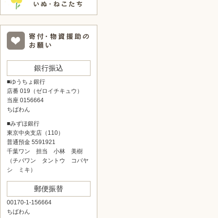
銀行振込
■ゆうちょ銀行
店番 019（ゼロイチキュウ）
当座 0156664
ちばわん
■みずほ銀行
東京中央支店（110）
普通預金 5591921
千葉ワン 担当 小林 美樹
（チバワン タントウ コバヤ
シ ミキ）
郵便振替
00170-1-156664
ちばわん