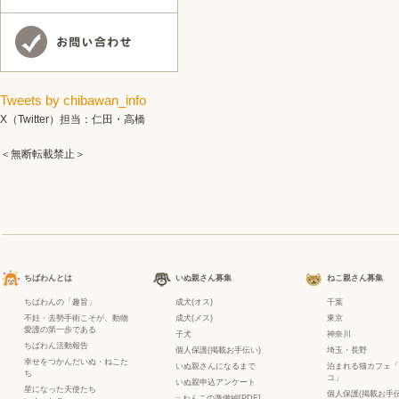
Tweets by chibawan_info
X（Twitter）担当：仁田・高橋
＜無断転載禁止＞
ちばわんとは
いぬ親さん募集
ねこ親さん募集
ちばわんの「趣旨」
成犬(オス)
千葉
不妊・去勢手術こそが、動物
成犬(メス)
東京
愛護の第一歩である
子犬
神奈川
ちばわん活動報告
個人保護(掲載お手伝い)
埼玉・長野
幸せをつかんだいぬ・ねこた
いぬ親さんになるまで
泊まれる猫カフェ「
ち
コ」
いぬ親申込アンケート
星になった天使たち
個人保護(掲載お手伝
−
わんこの準備編[PDF]