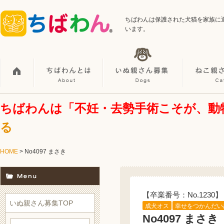
ちばわんは保護された犬猫を家族に
います。
ちばわんは「不妊・去勢手術こそが、動
る
HOME
> No4097 まさき
【卒業番号：No.1230】
いぬ親さん募集TOP
成犬オス
幸せをつかんだい
No4097 まさき