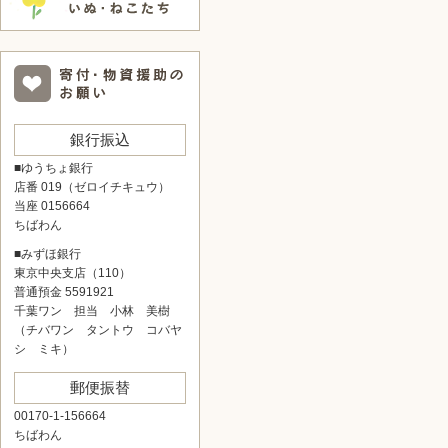
銀行振込
■ゆうちょ銀行
店番 019（ゼロイチキュウ）
当座 0156664
ちばわん
■みずほ銀行
東京中央支店（110）
普通預金 5591921
千葉ワン 担当 小林 美樹
（チバワン タントウ コバヤ
シ ミキ）
郵便振替
00170-1-156664
ちばわん