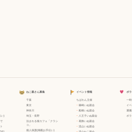
ねこ親さん募集
イベント情報
ボラ
千葉
ちばわん主催
一時
東京
−
篠崎いぬ親会
イベ
神奈川
−
船橋いぬ親会
運搬
い)
埼玉・長野
−
八王子いぬ親会
ボラ
で
泊まれる猫カフェ「クラシ
−
葛飾いぬ親会
コ」
ト
−
流山いぬ親会
個人保護(掲載お手伝い)
DF]
−
流山ねこ親会