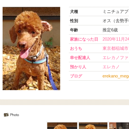
ミニチュアプ
犬種
オス（去勢手
性別
推定6歳
年齢
2020年11月2
家族になった日
東京都稲城市
おうち
エレカノファ
幸せ配達人
エレカノ
預かり人
erekano_mega
ブログ