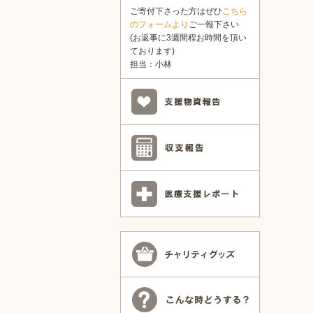
ご寄付下さった方はぜひ
こちら
のフォームより
ご一報下さい
(お返事に3週間程お時間を頂い
ております)
担当：小林