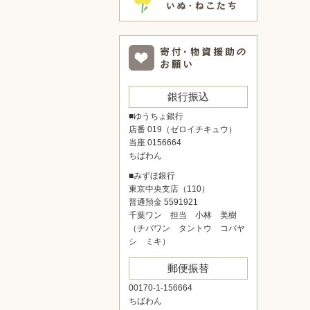
銀行振込
■ゆうちょ銀行
店番 019（ゼロイチキュウ）
当座 0156664
ちばわん
■みずほ銀行
東京中央支店（110）
普通預金 5591921
千葉ワン 担当 小林 美樹
（チバワン タントウ コバヤ
シ ミキ）
郵便振替
00170-1-156664
ちばわん