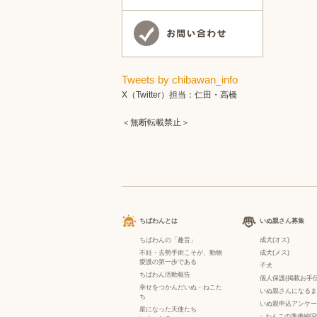
Tweets by chibawan_info
X（Twitter）担当：仁田・高橋
＜無断転載禁止＞
ちばわんとは
いぬ親さん募集
ちばわんの「趣旨」
成犬(オス)
不妊・去勢手術こそが、動物
成犬(メス)
愛護の第一歩である
子犬
ちばわん活動報告
個人保護(掲載お手伝
幸せをつかんだいぬ・ねこた
いぬ親さんになるま
ち
いぬ親申込アンケー
星になった天使たち
−
わんこの準備編[P