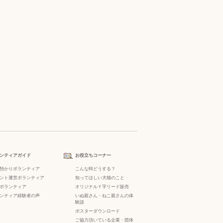
ンティアガイド
お役立ちコーナー
預かりボランティア
こんな時どうする？
ント運営ボランティア
知ってほしい犬猫のこと
ボランティア
オリジナルＹ字リード販売
ンティア経験者の声
いぬ親さん・ねこ親さんの体
験談
ポスターダウンロード
ご協力頂いている企業・団体