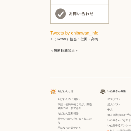
Tweets by chibawan_info
X（Twitter）担当：仁田・高橋
＜無断転載禁止＞
ちばわんとは
いぬ親さん募集
ちばわんの「趣旨」
成犬(オス)
不妊・去勢手術こそが、動物
成犬(メス)
愛護の第一歩である
子犬
ちばわん活動報告
個人保護(掲載お手伝
幸せをつかんだいぬ・ねこた
いぬ親さんになるま
ち
いぬ親申込アンケー
星になった天使たち
−
わんこの準備編[P