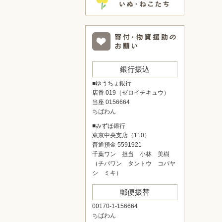
銀行振込
■ゆうちょ銀行
店番 019（ゼロイチキュウ）
当座 0156664
ちばわん
■みずほ銀行
東京中央支店（110）
普通預金 5591921
千葉ワン 担当 小林 美樹
（チバワン タントウ コバヤ
シ ミキ）
郵便振替
00170-1-156664
ちばわん