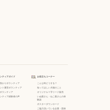
ンティアガイド
お役立ちコーナー
預かりボランティア
こんな時どうする？
ント運営ボランティア
知ってほしい犬猫のこと
ボランティア
オリジナルＹ字リード販売
ンティア経験者の声
いぬ親さん・ねこ親さんの体
験談
ポスターダウンロード
ご協力頂いている企業・団体