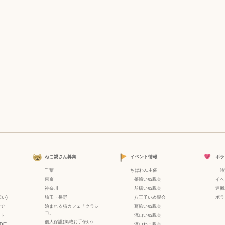
ねこ親さん募集
イベント情報
ボラ
千葉
ちばわん主催
一時
東京
−
篠崎いぬ親会
イベ
神奈川
−
船橋いぬ親会
運搬
い)
埼玉・長野
−
八王子いぬ親会
ボラ
で
泊まれる猫カフェ「クラシ
−
葛飾いぬ親会
コ」
ト
−
流山いぬ親会
個人保護(掲載お手伝い)
DF]
−
流山ねこ親会