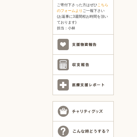
ご寄付下さった方はぜひ
こちら
のフォームより
ご一報下さい
(お返事に3週間程お時間を頂い
ております)
担当：小林