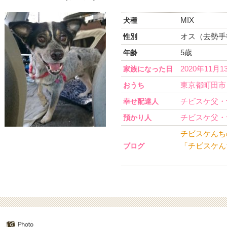
MIX
犬種
オス（去勢手
性別
5歳
年齢
2020年11月1
家族になった日
東京都町田市
おうち
チビスケ父・
幸せ配達人
チビスケ父・
預かり人
チビスケんち
「チビスケん
ブログ