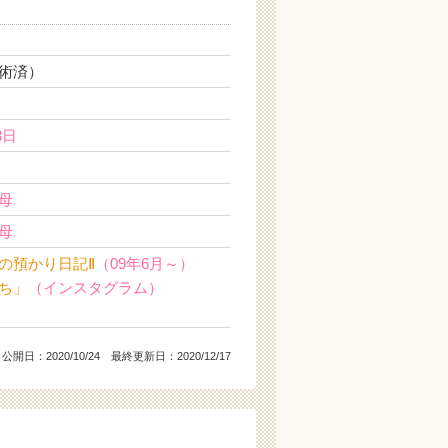
術済）
3日
母
母
の預かり日記Ⅱ
（09年6月～）
ち」
（インスタグラム）
公開日：
2020/10/24
最終更新日：2020/12/17