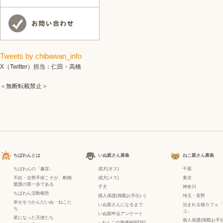
Tweets by chibawan_info
X（Twitter）担当：仁田・高橋
＜無断転載禁止＞
ちばわんとは
いぬ親さん募集
ねこ親さん募集
ちばわんの「趣旨」
成犬(オス)
千葉
不妊・去勢手術こそが、動物
成犬(メス)
東京
愛護の第一歩である
子犬
神奈川
ちばわん活動報告
個人保護(掲載お手伝い)
埼玉・長野
幸せをつかんだいぬ・ねこた
いぬ親さんになるまで
泊まれる猫カフェ「
ち
コ」
いぬ親申込アンケート
星になった天使たち
個人保護(掲載お手伝
−
わんこの準備編[PDF]