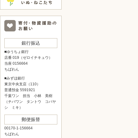
銀行振込
■ゆうちょ銀行
店番 019（ゼロイチキュウ）
当座 0156664
ちばわん
■みずほ銀行
東京中央支店（110）
普通預金 5591921
千葉ワン 担当 小林 美樹
（チバワン タントウ コバヤ
シ ミキ）
郵便振替
00170-1-156664
ちばわん