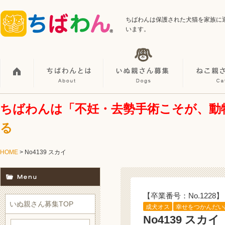
ちばわんは保護された犬猫を家族に
います。
ちばわんは「不妊・去勢手術こそが、動
る
HOME
> No4139 スカイ
【卒業番号：No.1228】
いぬ親さん募集TOP
成犬オス
幸せをつかんだい
No4139 スカイ