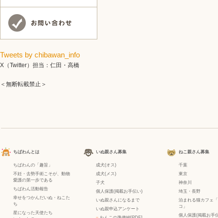
Tweets by chibawan_info
X（Twitter）担当：仁田・高橋
＜無断転載禁止＞
ちばわんとは
いぬ親さん募集
ねこ親さん募集
ちばわんの「趣旨」
成犬(オス)
千葉
不妊・去勢手術こそが、動物
成犬(メス)
東京
愛護の第一歩である
子犬
神奈川
ちばわん活動報告
個人保護(掲載お手伝い)
埼玉・長野
幸せをつかんだいぬ・ねこた
いぬ親さんになるまで
泊まれる猫カフェ「
ち
コ」
いぬ親申込アンケート
星になった天使たち
個人保護(掲載お手伝
−
わんこの準備編[PDF]