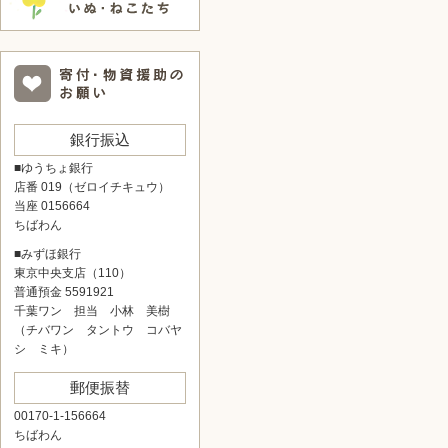
銀行振込
■ゆうちょ銀行
店番 019（ゼロイチキュウ）
当座 0156664
ちばわん
■みずほ銀行
東京中央支店（110）
普通預金 5591921
千葉ワン 担当 小林 美樹
（チバワン タントウ コバヤ
シ ミキ）
郵便振替
00170-1-156664
ちばわん