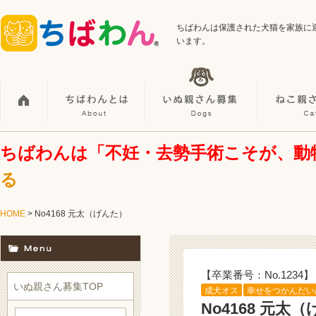
ちばわんは保護された犬猫を家族に
います。
ちばわんは「不妊・去勢手術こそが、動
る
HOME
> No4168 元太（げんた）
【卒業番号：No.1234】
いぬ親さん募集TOP
成犬オス
幸せをつかんだい
No4168 元太