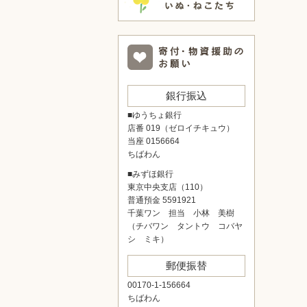
銀行振込
■ゆうちょ銀行
店番 019（ゼロイチキュウ）
当座 0156664
ちばわん
■みずほ銀行
東京中央支店（110）
普通預金 5591921
千葉ワン 担当 小林 美樹
（チバワン タントウ コバヤ
シ ミキ）
郵便振替
00170-1-156664
ちばわん