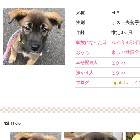
MIX
犬種
オス（去勢手
性別
推定3ヶ月
年齢
2021年4月5
家族になった日
東京都世田谷
おうち
とがわ
幸せ配達人
とがわ
預かり人
togatchy
（イ
ブログ