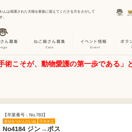
わんは保護された犬猫を家族に迎えてくださる方をさがして
す。
手術こそが、動物愛護の第一歩である」
【卒業番号：No.783】
幸せをつかんだいぬ
子犬オス
No4184 ジン→ポス