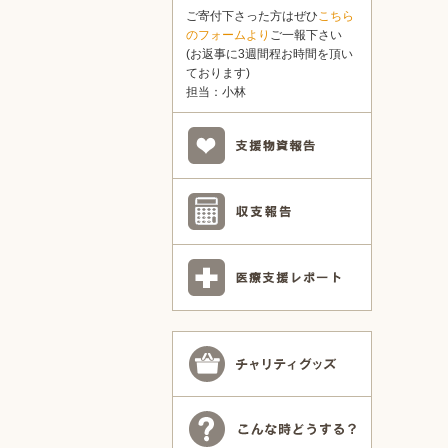
ご寄付下さった方はぜひ
こちら
のフォームより
ご一報下さい
(お返事に3週間程お時間を頂い
ております)
担当：小林