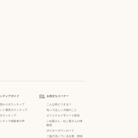
ンティアガイド
お役立ちコーナー
預かりボランティア
こんな時どうする？
ント運営ボランティア
知ってほしい犬猫のこと
ボランティア
オリジナルＹ字リード販売
ンティア経験者の声
いぬ親さん・ねこ親さんの体
験談
ポスターダウンロード
ご協力頂いている企業・団体