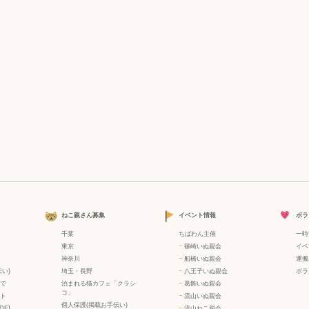
ねこ親さん募集
イベント情報
ボラ
千葉
ちばわん主催
一時
東京
−
篠崎いぬ親会
イベ
神奈川
−
船橋いぬ親会
運搬
い)
埼玉・長野
−
八王子いぬ親会
ボラ
で
泊まれる猫カフェ「クラシ
−
葛飾いぬ親会
コ」
ト
−
流山いぬ親会
個人保護(掲載お手伝い)
DF]
−
流山ねこ親会