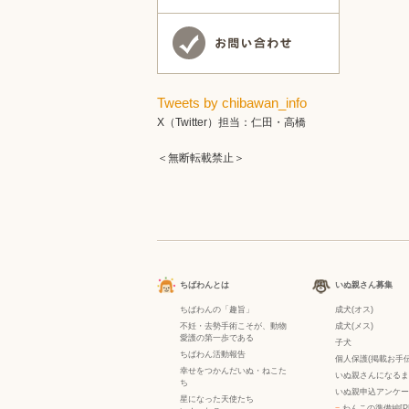
Tweets by chibawan_info
X（Twitter）担当：仁田・高橋
＜無断転載禁止＞
ちばわんとは
いぬ親さん募集
ちばわんの「趣旨」
成犬(オス)
不妊・去勢手術こそが、動物
成犬(メス)
愛護の第一歩である
子犬
ちばわん活動報告
個人保護(掲載お手伝
幸せをつかんだいぬ・ねこた
いぬ親さんになるま
ち
いぬ親申込アンケー
星になった天使たち
−
わんこの準備編[P